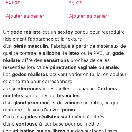
54,90
€
27,90
€
Ajouter au panier
Ajouter au panier
Un
gode réaliste
est un
sextoy
conçu pour reproduire
fidèlement l’apparence et la texture
d’un
pénis
masculin
. Fabriqué à partir de matériaux de
qualité comme le
silicone
, le
latex
ou le PVC, un
gode
réaliste
offre des
sensations
proches de celles
ressenties lors d’une
pénétration vaginale
ou
anale
.
Les
godes
réalistes
peuvent varier en taille, en couleur
et en forme pour correspondre
aux
préférences
individuelles de chacun.
Certains
modèles
sont dotés de
testicules
,
d’un
gland
prononcé
et de
veines
saillantes, ce qui
renforce l’illusion d’un vrai
pénis
.
Certains
godes
réalistes
sont même équipés
d’une
ventouse
à leur base pour permettre
une
utilisation
mains-libres
sur des surfaces lisses