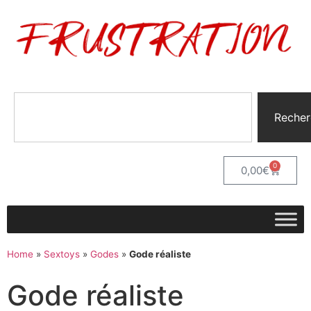
Recher
0
0,00
€
Home
»
Sextoys
»
Godes
»
Gode réaliste
Gode réaliste