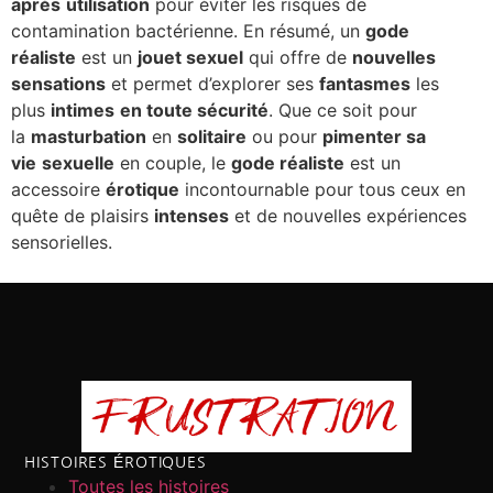
après
utilisation
pour éviter les risques de
contamination bactérienne. En résumé, un
gode
réaliste
est un
jouet sexuel
qui offre de
nouvelles
sensations
et permet d’explorer ses
fantasmes
les
plus
intimes
en toute sécurité
. Que ce soit pour
la
masturbation
en
solitaire
ou pour
pimenter sa
vie
sexuelle
en couple, le
gode réaliste
est un
accessoire
érotique
incontournable pour tous ceux en
quête de plaisirs
intenses
et de nouvelles expériences
sensorielles.
HISTOIRES ÉROTIQUES
Toutes les histoires