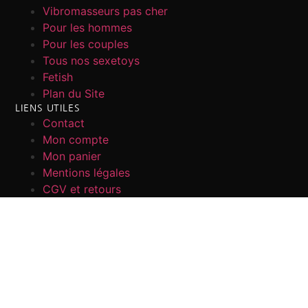
Vibromasseurs pas cher
Pour les hommes
Pour les couples
Tous nos sexetoys
Fetish
Plan du Site
LIENS UTILES
Contact
Mon compte
Mon panier
Mentions légales
CGV et retours