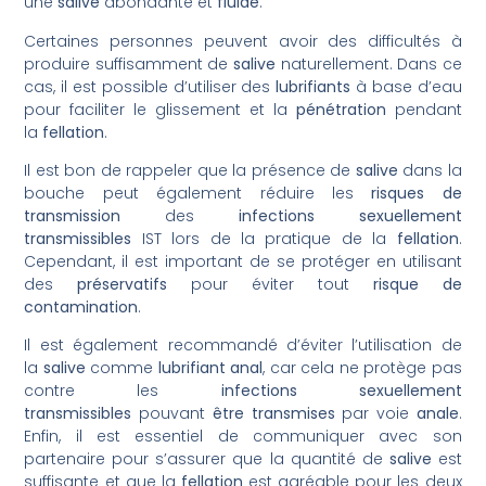
une
salive
abondante et
fluide
.
Certaines personnes peuvent avoir des difficultés à
produire suffisamment de
salive
naturellement. Dans ce
cas, il est possible d’utiliser des
lubrifiants
à base d’eau
pour faciliter le glissement et la
pénétration
pendant
la
fellation
.
Il est bon de rappeler que la présence de
salive
dans la
bouche peut également réduire les
risques de
transmission
des
infections sexuellement
transmissibles
IST lors de la pratique de la
fellation
.
Cependant, il est important de se protéger en utilisant
des
préservatifs
pour éviter tout
risque de
contamination
.
Il est également recommandé d’éviter l’utilisation de
la
salive
comme
lubrifiant
anal
, car cela ne protège pas
contre les
infections sexuellement
transmissibles
pouvant
être transmises
par voie
anale
.
Enfin, il est essentiel de communiquer avec son
partenaire pour s’assurer que la quantité de
salive
est
suffisante et que la
fellation
est agréable pour les deux