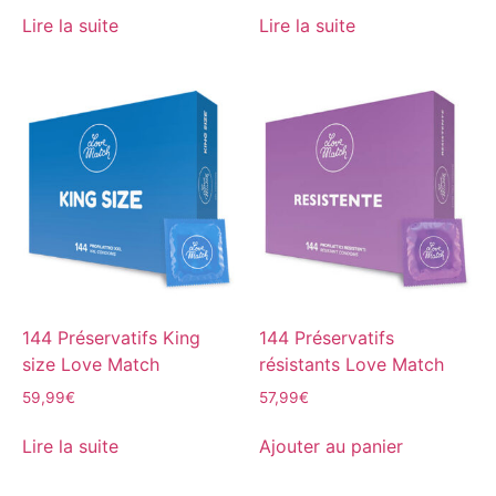
Lire la suite
Lire la suite
144 Préservatifs King
144 Préservatifs
size Love Match
résistants Love Match
59,99
€
57,99
€
Lire la suite
Ajouter au panier