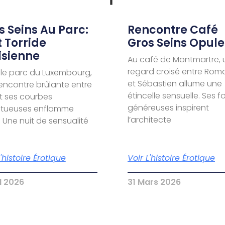
s Seins Au Parc:
Rencontre Café
t Torride
Gros Seins Opule
isienne
Au café de Montmartre, 
regard croisé entre Rom
le parc du Luxembourg,
et Sébastien allume une
encontre brûlante entre
étincelle sensuelle. Ses 
t ses courbes
généreuses inspirent
ptueuses enflamme
l’architecte
. Une nuit de sensualité
L'histoire Érotique
Voir L'histoire Érotique
il 2026
31 Mars 2026