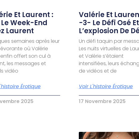
rie Et Laurent :
Valérie Et Laurent
 Le Week-End
-3- Le Défi Osé Et
z Laurent
L’explosion De Dé
ues semaines après leur
Un défi taquin par mess
dévorante où Valérie
Les nuits virtuelles de La
 enfin offert son cul à
et Valérie s’étaient
nt, les messages et
intensifiées, leurs échan
s vidéo
de vidéos et de
L'histoire Érotique
Voir L'histoire Érotique
ovembre 2025
17 Novembre 2025