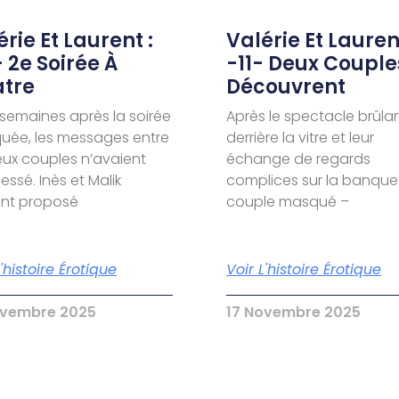
rie Et Laurent :
Valérie Et Laurent
- 2e Soirée À
-11- Deux Couple
tre
Découvrent
semaines après la soirée
Après le spectacle brûla
ée, les messages entre
derrière la vitre et leur
eux couples n’avaient
échange de regards
essé. Inès et Malik
complices sur la banquet
ent proposé
couple masqué –
L'histoire Érotique
Voir L'histoire Érotique
ovembre 2025
17 Novembre 2025