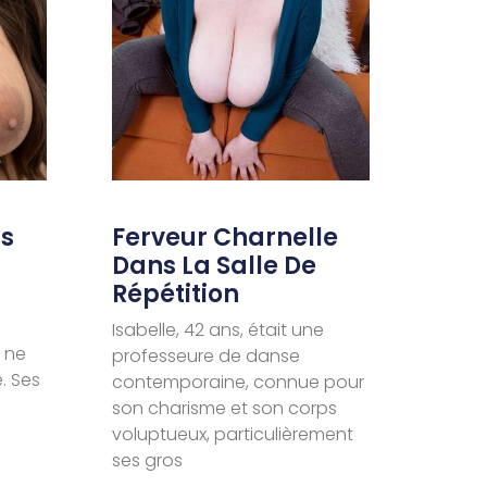
ns
Ferveur Charnelle
Dans La Salle De
Répétition
Isabelle, 42 ans, était une
 ne
professeure de danse
. Ses
contemporaine, connue pour
son charisme et son corps
voluptueux, particulièrement
ses gros