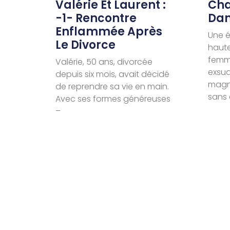
Valérie Et Laurent :
Cha
-1- Rencontre
Dan
Enflammée Après
Une é
Le Divorce
haut
femme
Valérie, 50 ans, divorcée
exsud
depuis six mois, avait décidé
magné
de reprendre sa vie en main.
sans 
Avec ses formes généreuses
–