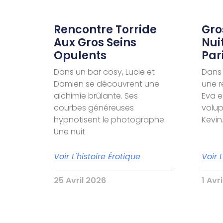
Rencontre Torride
Gro
Aux Gros Seins
Nui
Opulents
Par
Dans un bar cosy, Lucie et
Dans 
Damien se découvrent une
une r
alchimie brûlante. Ses
Eva e
courbes généreuses
volu
hypnotisent le photographe.
Kevin
Une nuit
Voir L'histoire Érotique
Voir 
25 Avril 2026
1 Avr