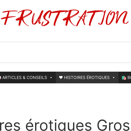
 ARTICLES & CONSEILS
❤️ HISTOIRES ÉROTIQUES
🛍️ 
ires érotiques Gros