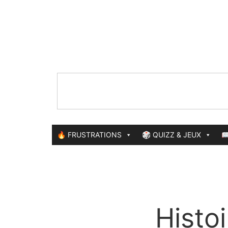
🔥 FRUSTRATIONS
🎲 QUIZZ & JEUX

Histo