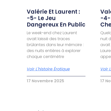
Valérie Et Laurent :
Valé
-5- Le Jeu
-4-
Dangereux En Public
Che
Le week-end chez Laurent
Quelq
avait laissé des traces
nuit 
brûlantes dans leur mémoire :
avait
des nuits entières à explorer
Laure
chaque centimètre
appel
Voir L'histoire Érotique
Voir 
17 Novembre 2025
17 N