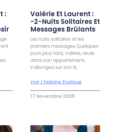
 :
Valérie Et Laurent :
-2-Nuits Solitaires Et
sir
Messages Brûlants
age
Les nuits solitaires et les
urent
premiers messages Quelques
jours plus tard, Valérie, seule
ges
dans son appartement,
s’allongea sur son lit,
Voir L'histoire Érotique
17 Novembre 2025