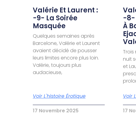
Valérie Et Laurent :
Valé
-9- La Soirée
-8-
Masquée
À B
Eja
Quelques semaines après
Val
Barcelone, Valérie et Laurent
avaient décidé de pousser
Trois
leurs limites encore plus loin.
nuit 
Valérie, toujours plus
et La
audacieuse,
presq
prol
Voir L'histoire Érotique
Voir 
17 Novembre 2025
17 N