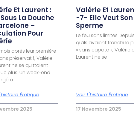
rie Et Laurent :
Valérie Et Laurent
 Sous La Douche
-7- Elle Veut Son
arcelone –
Sperme
culation Pour
Le feu sans limites Depui
érie
qu’ils avaient franchi le 
« sans capote », Valérie 
 mois après leur première
Laurent ne se
sans préservatif, Valérie
urent ne se quittaient
ue plus. Un week-end
ongé à
L'histoire Érotique
Voir L'histoire Érotique
ovembre 2025
17 Novembre 2025