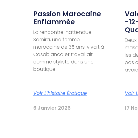
Passion Marocaine
Valé
Enflammée
-12
Qua
La rencontre inattendue
Samira, une femme
Deux 
marocaine de 35 ans, vivait à
masqu
Casablanca et travaillait
les d
comme styliste dans une
pas c
boutique
avai
Voir L'histoire Érotique
Voir 
6 Janvier 2026
17 N