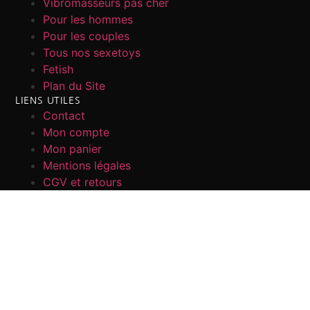
Vibromasseurs pas cher
Pour les hommes
Pour les couples
Tous nos sexetoys
Fetish
Plan du Site
LIENS UTILES
Contact
Mon compte
Mon panier
Mentions légales
CGV et retours