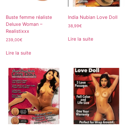
Buste femme réaliste
India Nubian Love Doll
Deluxe Woman –
38,99
€
Realistixxx
Lire la suite
239,00
€
Lire la suite