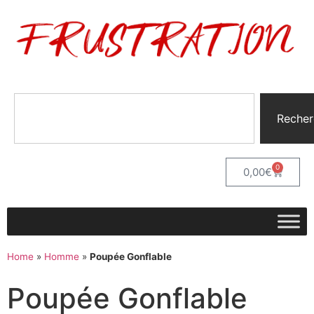
Recher
0
0,00
€
Home
»
Homme
»
Poupée Gonflable
Poupée Gonflable