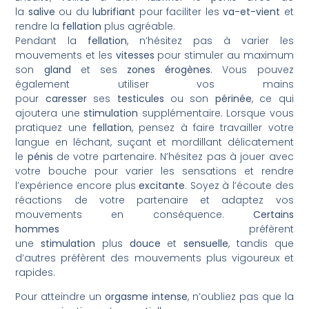
la
salive
ou du
lubrifiant
pour faciliter les
va-et-vient
et
rendre la
fellation
plus agréable.
Pendant la
fellation
, n’hésitez pas à varier les
mouvements et les
vitesses
pour stimuler au maximum
son
gland
et ses
zones érogènes
. Vous pouvez
également utiliser vos mains
pour
caresser
ses
testicules
ou son
périnée
, ce qui
ajoutera une
stimulation
supplémentaire. Lorsque vous
pratiquez une
fellation
, pensez à faire travailler votre
langue en léchant, suçant et mordillant délicatement
le
pénis
de votre partenaire. N’hésitez pas à jouer avec
votre bouche pour varier les sensations et rendre
l’expérience encore plus
excitante
. Soyez à l’écoute des
réactions de votre partenaire et adaptez vos
mouvements en conséquence.
Certains
hommes
préfèrent
une
stimulation
plus
douce
et
sensuelle
, tandis que
d’autres préfèrent des mouvements plus vigoureux et
rapides.
Pour atteindre un
orgasme
intense
, n’oubliez pas que la