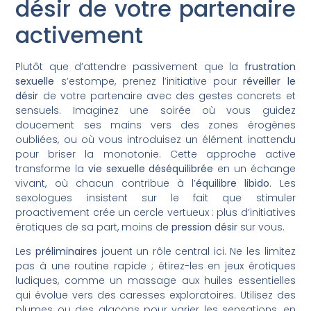
désir de votre partenaire
activement
Plutôt que d’attendre passivement que la
frustration
sexuelle
s’estompe, prenez l’initiative pour
réveiller le
désir
de votre partenaire avec des gestes concrets et
sensuels. Imaginez une soirée où vous guidez
doucement ses mains vers des zones érogènes
oubliées, ou où vous introduisez un élément inattendu
pour briser la monotonie. Cette approche active
transforme la
vie sexuelle déséquilibrée
en un échange
vivant, où chacun contribue à l’
équilibre libido
. Les
sexologues insistent sur le fait que stimuler
proactivement crée un cercle vertueux : plus d’initiatives
érotiques de sa part, moins de
pression désir
sur vous.
Les
préliminaires
jouent un rôle central ici. Ne les limitez
pas à une routine rapide ; étirez-les en jeux érotiques
ludiques, comme un massage aux huiles essentielles
qui évolue vers des caresses exploratoires. Utilisez des
plumes ou des glaçons pour varier les sensations, en