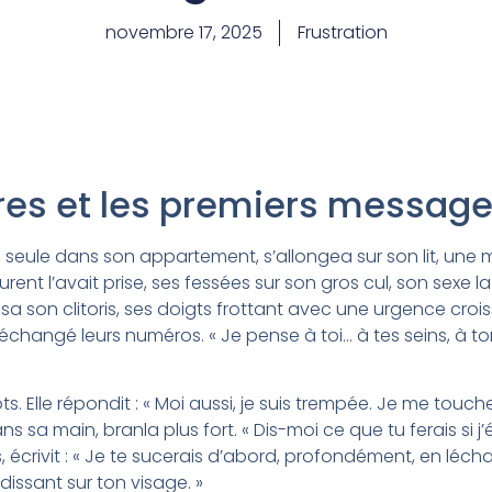
novembre 17, 2025
Frustration
aires et les premiers messag
, seule dans son appartement, s’allongea sur son lit, une m
urent l’avait prise, ses fessées sur son gros cul, son sex
ssa son clitoris, ses doigts frottant avec une urgence croi
échangé leurs numéros. « Je pense à toi… à tes seins, à to
ts. Elle répondit : « Moi aussi, je suis trempée. Je me touc
s sa main, branla plus fort. « Dis-moi ce que tu ferais si j’ét
, écrivit : « Je te sucerais d’abord, profondément, en léchan
issant sur ton visage. »