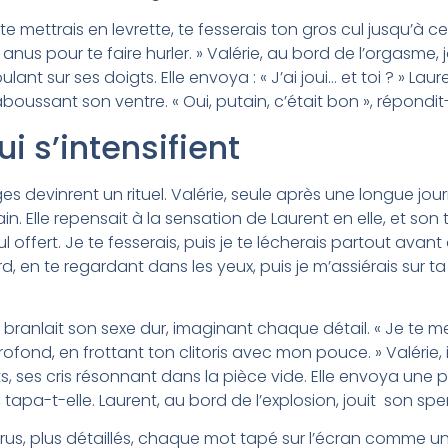
te mettrais en levrette, te fesserais ton gros cul jusqu’à ce 
 anus pour te faire hurler. » Valérie, au bord de l’orgasme, 
oulant sur ses doigts. Elle envoya : « J’ai joui… et toi ? » L
boussant son ventre. « Oui, putain, c’était bon », répondit-i
i s’intensifient
es devinrent un rituel. Valérie, seule après une longue journ
 Elle repensait à la sensation de Laurent en elle, et son té
 offert. Je te fesserais, puis je te lécherais partout avant 
d, en te regardant dans les yeux, puis je m’assiérais sur ta 
ranlait son sexe dur, imaginant chaque détail. « Je te met
profond, en frottant ton clitoris avec mon pouce. » Valérie
ts, ses cris résonnant dans la pièce vide. Elle envoya une 
 », tapa-t-elle. Laurent, au bord de l’explosion, jouit son s
us, plus détaillés, chaque mot tapé sur l’écran comme une 