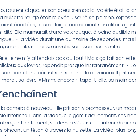
idéo. Laurent cliqua, et son cœur s’emballa. Valérie était allo
 nuisette rouge était relevée jusqu’à sa poitrine, exposa
étaient écartées, et ses doigts caressaient son clitoris go
midité. Elle murmurait d’une voix rauque, à peine audible m
ngue… » La vidéo durait une quinzaine de secondes, mais l’
n, une chaleur intense envahissant son bas-ventre.
érie, je ne m’y attendais pas du tout ! Mais ça fait son effe
malicieux aux lèvres, répondit presque instantanément : « Je
sa son pantalon, libérant son sexe raide et veineux. Il prit 
, mordit sa lèvre. « Mmm, encore », tapa-t-elle, sa main acc
s’enchaînent
 la caméra à nouveau. Elle prit son vibromasseur, un modè
faible intensité. Dans la vidéo, elle gémit doucement, ses ha
nfonçant lentement, ses lèvres s’écartant autour du silic
ts pinçant un téton à travers la nuisette. La vidéo, plus lo