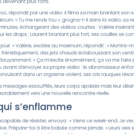
s devenant plus forts.
oc, répondit par une vidéo. Il filma sa main branlant son 
récum. « Tu me rends fou », grogna-t-il dans la vidéo, sa r
minutes, échangeant des vidéos courtes : Valérie insérant
 les draps ; Laurent branlant plus fort, ses couilles se co
jouir. » Valérie, excitée au maximum, répondit : « Montre-moi
rénétiquement, des jets chauds éclaboussant son ventr
it bruyamment. « Ça m’excite énormément, ça va me faire jo
, avant d’envoyer sa propre vidéo : le vibromasseur enf
 convulsant dans un orgasme violent, ses cris rauques réson
messages essoufflés, leurs corps apaisés mais leur désir in
xorablement vers une nouvelle rencontre réelle.
qui s’enflamme
ncapable de résister, envoya : « Viens ce week-end. Je veux
ive. Prépare-toi à être baisée comme jamais. » Leurs vies 