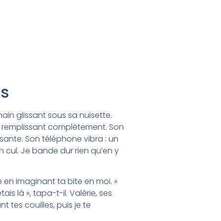
es
ain glissant sous sa nuisette.
e la remplissant complètement. Son
ssante. Son téléphone vibra : un
n cul. Je bande dur rien qu’en y
he en imaginant ta bite en moi. »
ais là », tapa-t-il. Valérie, ses
t tes couilles, puis je te