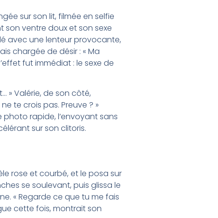
ngée sur son lit, filmée en selfie
nt son ventre doux et son sexe
nflé avec une lenteur provocante,
ais chargée de désir : « Ma
effet fut immédiat : le sexe de
t… » Valérie, de son côté,
 ne te crois pas. Preuve ? »
une photo rapide, l’envoyant sans
élérant sur son clitoris.
le rose et courbé, et le posa sur
nches se soulevant, puis glissa le
one. « Regarde ce que tu me fais
ngue cette fois, montrait son