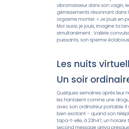
vibromasseur dans son vagin, le f
gémissements résonnant dans la 
orgasme monter. « Je jouis en pen
Moi aussi, je jouis, imagine ta 
simultanément : Valérie convulsa,
puissants, son sperme éclabouss
Les nuits virtue
Un soir ordinai
Quelques semaines après leur nuit
les hantaient comme une drogue.
avec son ordinateur portable. Il 
bien excitant – quand son téléph
tapa-t-elle, à 23h47, un horaire 
second message arriva presqu