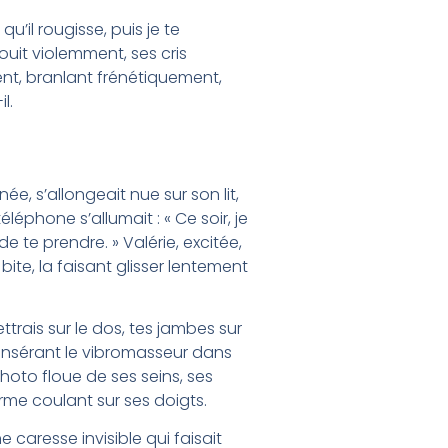
qu’il rougisse, puis je te
jouit violemment, ses cris
aurent, branlant frénétiquement,
l.
ée, s’allongeait nue sur son lit,
léphone s’allumait : « Ce soir, je
de te prendre. » Valérie, excitée,
bite, la faisant glisser lentement
trais sur le dos, tes jambes sur
, insérant le vibromasseur dans
photo floue de ses seins, ses
perme coulant sur ses doigts.
caresse invisible qui faisait