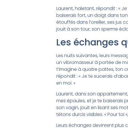
Laurent, haletant, répondit : « Je 
baiserais fort, un doigt dans ton
étouffés dans l’oreiller, ses jus c
jouit à son tour, son sperme écla
Les échanges qu
Les nuits suivantes, leurs messag
un vibromasseur à portée de main.
t’imagine à quatre pattes, ton cul
répondit : « Je te sucerais d’abor
en moi. »
Laurent, dans son appartement, b
mes épaules, et je te baiserais 
son vagin, jouit en lisant ses mo
tétons durcis visibles. « Pour toi
Leurs échanges devinrent plus cr