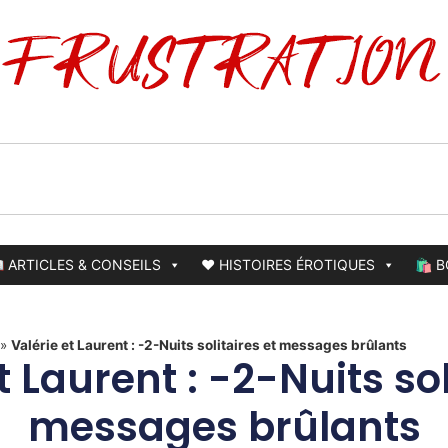
 ARTICLES & CONSEILS
❤️ HISTOIRES ÉROTIQUES
🛍️ 
»
Valérie et Laurent : -2-Nuits solitaires et messages brûlants
t Laurent : -2-Nuits sol
messages brûlants