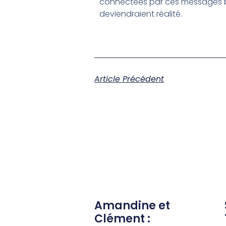
connectées par ces messages br
deviendraient réalité.
Article Précédent
Amandine et
Clément :