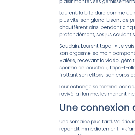
plaisir monter, ses gémissement
Laurent, la bite dure comme du r
plus vite, son gland luisant de p
chauffèrent ainsi pendant cinq 
profondément, ses jus coulant sur
Soudain, Laurent tapa : « Je vais 
son orgasme, sa main pompant f
Valérie, recevant la vidéo, gém
sperme en bouche », tapa-t-elle
frottant son clitoris, son corps
Leur échange se termina par des 
ravivé la flamme, les menant ine
Une connexion 
Une semaine plus tard, Valérie, i
répondit immédiatement : « J’arr