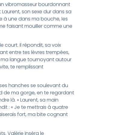
s, un vibromasseur bourdonnant
t Laurent, son sexe dur dans sa
 une à une dans ma bouche, les
 me faisant mouiller comme une
e court. Il répondit, sa voix
ant entre tes lèvres trempées,
us, ma langue tournoyant autour
vite, te remplissant
is, ses hanches se soulevant du
fond de ma gorge, en te regardant
re là. » Laurent, sa main
dit : « Je te mettrais à quatre
aiserais fort, ma bite cognant
s. Valérie inséra le