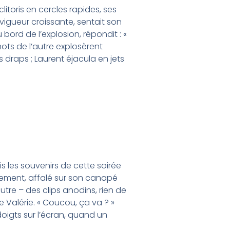
litoris en cercles rapides, ses
igueur croissante, sentait son
bord de l’explosion, répondit : «
ots de l’autre explosèrent
 draps ; Laurent éjacula en jets
is les souvenirs de cette soirée
tement, affalé sur son canapé
autre – des clips anodins, rien de
e Valérie. « Coucou, ça va ? »
doigts sur l’écran, quand un