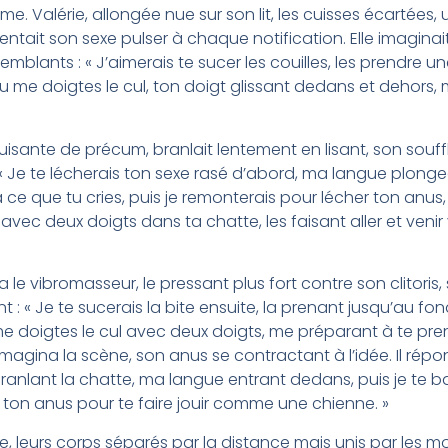
e. Valérie, allongée nue sur son lit, les cuisses écartée
entait son sexe pulser à chaque notification. Elle imaginai
emblants : « J’aimerais te sucer les couilles, les prendre
 me doigtes le cul, ton doigt glissant dedans et dehors,
t luisante de précum, branlait lentement en lisant, son souffl
 « Je te lécherais ton sexe rasé d’abord, ma langue plonge
’à ce que tu cries, puis je remonterais pour lécher ton an
 avec deux doigts dans ta chatte, les faisant aller et venir 
ra le vibromasseur, le pressant plus fort contre son clitor
t : « Je te sucerais la bite ensuite, la prenant jusqu’au 
 doigtes le cul avec deux doigts, me préparant à te prend
imagina la scène, son anus se contractant à l’idée. Il répon
 branlant la chatte, ma langue entrant dedans, puis je te b
 ton anus pour te faire jouir comme une chienne. »
, leurs corps séparés par la distance mais unis par les mot