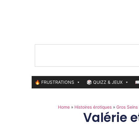
🔥 FRUSTRATIONS
🎲 QUIZZ & JEUX

Home
»
Histoires érotiques
»
Gros Seins
Valérie e