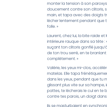
monter la tension à son paroxysm
doucement contre son clitoris, s
main, et tapa avec des doigts tr
lécher lentement pendant que tu
folle. »
Laurent, chez lui, la bite raide e
intérieure rauque dans sa tête :
suçant ton clitoris gonflé jusqu
de ton trou serré, en te branlant
complètement. »
Valérie, les yeux mi-clos, accélé
matelas. Elle tapa frénétiquemen
dans les yeux, pendant que tu me
glissant plus vite sur sa hampe, 
pattes, te lécherais le cul en te
contre tes parois, un doigt dans
Ils se masturbaient en synchronie