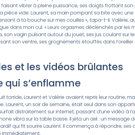
aisant vibrer à pleine puissance, ses doigts frottant son c
pièce vide. Laurent, sa main pompant sa bite avec une v
sant à ta bouche sur mes couilles », tapa-t-il. Valérie, au 
langue dans mon cul. » Leurs orgasmes déclenchés par les m
 son vagin pulsant autour du jouet, ses jus coulant sur les
ant son ventre, ses grognements étouffés dans l’oreiller
lles et les vidéos brûlantes
re qui s’enflamme
 torride, Laurent et Valérie avaient repris leur routine, ma
 Laurent, un soir de semaine, était seul dans son appar
surfait distraitement sur internet, passant d’une vidéo à l’
one vibra sur la table basse. Il jeta un œil : un message d
tardif qui fit sourire Laurent. Il commença à répondre, ses 
e immédiatement.