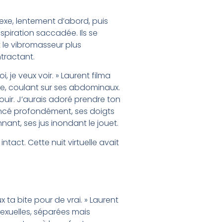
sexe, lentement d’abord, puis
espiration saccadée. Ils se
 le vibromasseur plus
ntractant.
, je veux voir. » Laurent filma
e, coulant sur ses abdominaux.
uir. J’aurais adoré prendre ton
oncé profondément, ses doigts
nant, ses jus inondant le jouet.
tact. Cette nuit virtuelle avait
 ta bite pour de vrai. » Laurent
sexuelles, séparées mais