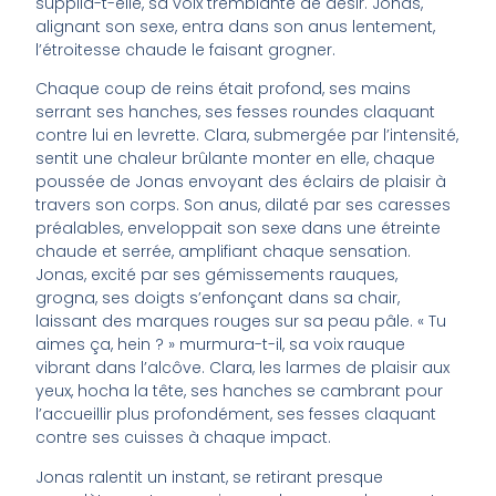
supplia-t-elle, sa voix tremblante de désir. Jonas,
alignant son sexe, entra dans son anus lentement,
l’étroitesse chaude le faisant grogner.
Chaque coup de reins était profond, ses mains
serrant ses hanches, ses fesses roundes claquant
contre lui en levrette. Clara, submergée par l’intensité,
sentit une chaleur brûlante monter en elle, chaque
poussée de Jonas envoyant des éclairs de plaisir à
travers son corps. Son anus, dilaté par ses caresses
préalables, enveloppait son sexe dans une étreinte
chaude et serrée, amplifiant chaque sensation.
Jonas, excité par ses gémissements rauques,
grogna, ses doigts s’enfonçant dans sa chair,
laissant des marques rouges sur sa peau pâle. « Tu
aimes ça, hein ? » murmura-t-il, sa voix rauque
vibrant dans l’alcôve. Clara, les larmes de plaisir aux
yeux, hocha la tête, ses hanches se cambrant pour
l’accueillir plus profondément, ses fesses claquant
contre ses cuisses à chaque impact.
Jonas ralentit un instant, se retirant presque