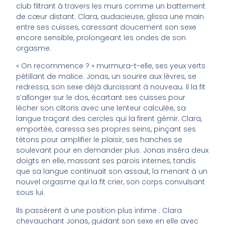
club filtrant à travers les murs comme un battement
de cœur distant. Clara, audacieuse, glissa une main
entre ses cuisses, caressant doucement son sexe
encore sensible, prolongeant les ondes de son
orgasme.
« On recommence ? » murmura-t-elle, ses yeux verts
pétillant de malice. Jonas, un sourire aux lèvres, se
redressa, son sexe déjà durcissant à nouveau. Il la fit
s’allonger sur le dos, écartant ses cuisses pour
lécher son clitoris avec une lenteur calculée, sa
langue traçant des cercles qui la firent gémir. Clara,
emportée, caressa ses propres seins, pinçant ses
tétons pour amplifier le plaisir, ses hanches se
soulevant pour en demander plus. Jonas inséra deux
doigts en elle, massant ses parois internes, tandis
que sa langue continuait son assaut, la menant à un
nouvel orgasme qui la fit crier, son corps convulsant
sous lui.
Ils passèrent à une position plus intime : Clara
chevauchant Jonas, guidant son sexe en elle avec