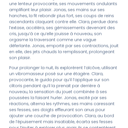
une lenteur provocante, ses mouvements ondulants
amplifiant leur plaisir. Jonas, ses mains sur ses
hanches, la fit rebondir plus fort, ses coups de reins
ascendants claquant contre elle. Clara, perdue dans
l’extase, accéléra, ses gémissements devenant des
cris, jusqu’à ce qu’elle jouisse à nouveau, son
orgasme la traversant comme une vague
déferlante. Jonas, emporté par ses contractions, jouit
en elle, des jets chauds la remplissant, prolongeant
son plaisir.
Pour prolonger la nuit, ils explorèrent l’alcôve, utilisant
un vibromasseur posé sur une étagère. Clara,
provocante, le guida pour qu’il l’applique sur son
clitoris pendant qu’il la prenait par derrière à
nouveau, la sensation du jouet combinée à ses
poussées la faisant hurler. Jonas, excité par ses
réactions, alterna les rythmes, ses mains caressant
ses fesses, ses doigts effleurant son anus pour
ajouter une couche de provocation. Clara, au bord
de l’épuisement mais insatiable, écarta ses fesses
pour l’inviter à explorer plus, mais ils se contentèrent