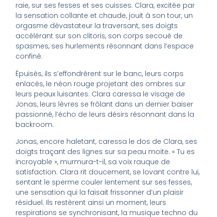
raie, sur ses fesses et ses cuisses. Clara, excitée par
la sensation collante et chaude, jouit à son tour, un
orgasme dévastateur la traversant, ses doigts
accélérant sur son clitoris, son corps secoué de
spasmes, ses hurlements résonnant dans l’espace
confiné.
Épuisés, ils s’effondrèrent sur le banc, leurs corps
enlacés, le néon rouge projetant des ombres sur
leurs peaux luisantes. Clara caressa le visage de
Jonas, leurs lèvres se frôlant dans un dernier baiser
passionné, l’écho de leurs désirs résonnant dans la
backroom.
Jonas, encore haletant, caressa le dos de Clara, ses
doigts traçant des lignes sur sa peau moite. « Tu es
incroyable », murmura-t-il, sa voix rauque de
satisfaction. Clara rit doucement, se lovant contre lui,
sentant le sperme couler lentement sur ses fesses,
une sensation qui la faisait frissonner d’un plaisir
résiduel. Ils restèrent ainsi un moment, leurs
respirations se synchronisant, la musique techno du