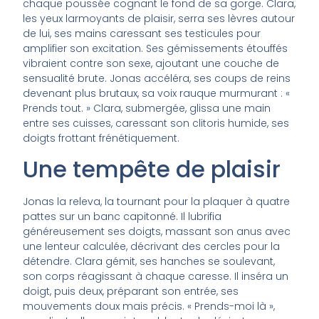
chaque poussée cognant le fond de sa gorge. Clara,
les yeux larmoyants de plaisir, serra ses lèvres autour
de lui, ses mains caressant ses testicules pour
amplifier son excitation. Ses gémissements étouffés
vibraient contre son sexe, ajoutant une couche de
sensualité brute. Jonas accéléra, ses coups de reins
devenant plus brutaux, sa voix rauque murmurant : «
Prends tout. » Clara, submergée, glissa une main
entre ses cuisses, caressant son clitoris humide, ses
doigts frottant frénétiquement.
Une tempête de plaisir
Jonas la releva, la tournant pour la plaquer à quatre
pattes sur un banc capitonné. Il lubrifia
généreusement ses doigts, massant son anus avec
une lenteur calculée, décrivant des cercles pour la
détendre. Clara gémit, ses hanches se soulevant,
son corps réagissant à chaque caresse. Il inséra un
doigt, puis deux, préparant son entrée, ses
mouvements doux mais précis. « Prends-moi là »,