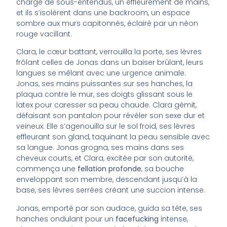
chargé de sous-entendus, un effleurement de mains,
et ils s’isolèrent dans une backroom, un espace
sombre aux murs capitonnés, éclairé par un néon
rouge vacillant.
Clara, le cœur battant, verrouilla la porte, ses lèvres
frôlant celles de Jonas dans un baiser brûlant, leurs
langues se mêlant avec une urgence animale.
Jonas, ses mains puissantes sur ses hanches, la
plaqua contre le mur, ses doigts glissant sous le
latex pour caresser sa peau chaude. Clara gémit,
défaisant son pantalon pour révéler son sexe dur et
veineux. Elle s’agenouilla sur le sol froid, ses lèvres
effleurant son gland, taquinant la peau sensible avec
sa langue. Jonas grogna, ses mains dans ses
cheveux courts, et Clara, excitée par son autorité,
commença une
fellation profonde
, sa bouche
enveloppant son membre, descendant jusqu’à la
base, ses lèvres serrées créant une succion intense.
Jonas, emporté par son audace, guida sa tête, ses
hanches ondulant pour un
facefucking
intense,