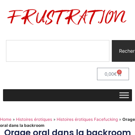
Recher
0
0,00
€
Home
»
Histoires érotiques
»
Histoires érotiques Facefucking
»
Orage
oral dans la backroom
Orage oral dans la backroom