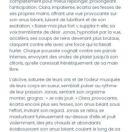
complètement pour mieux replonger, prolongeant
l’anticipation. Clara, impatiente, écarta ses fesses de
ses propres mains, offrant une vue provocante sur
son anus béant, luisant de lubrifiant et de son
excitation. « Baise-moi plus fort », supplia-t-elle, sa
voix tremblante de désir. Jonas, hypnotisé par la vue,
accéléra, ses coups de reins devenant plus brutaux,
claquant contre elle avec une force qui la faisait
hurler. Chaque poussée cognait contre ses parois
internes, envoyant des ondes de plaisir jusqu’à son
clitoris, qu’elle caressait frénétiquement de sa main
libre.
L’alcôve, saturée de leurs cris et de l’odeur musquée
de leurs corps en sueur, semblait pulser au rythme
de leur passion. Jonas, sentant son orgasme
monter, grogna : « Je vais jouir. » Clara, provocante,
écarta encore plus ses fesses, son anus béant sous
l’effort, invitant son regard. Jonas se retira, se
masturbant furieusement au-dessus d’elle, et jouit
violemment, des jets chauds et abondants
éclaboussant son anus béant, coulant le long de sa