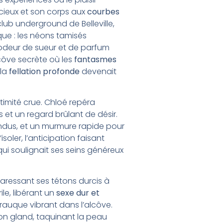
cieux et son corps aux
courbes
lub underground de Belleville,
ique : les néons tamisés
l’odeur de sueur et de parfum
lcôve secrète où les
fantasmes
 la
fellation profonde
devenait
ntimité crue. Chloé repéra
et un regard brûlant de désir.
ndus, et un murmure rapide pour
isoler, l’anticipation faisant
qui soulignait ses seins généreux
aressant ses tétons durcis à
le, libérant un
sexe dur et
x rauque vibrant dans l’alcôve.
son gland, taquinant la peau