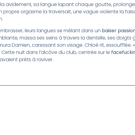
ala avidement, sa langue lapant chaque goutte, prolongea
propre orgasme la traversait, une vague violente la faisa
n.
l’embrasser, leurs langues se mêlant dans un
baiser passio
mblante, massa ses seins à travers la dentelle, ses doigts 
ura Damien, caressant son visage. Chloé rit, essoufflée. « E
 Cette nuit dans l’alcôve du club, centrée sur le
facefucki
avaient prêts à raviver.