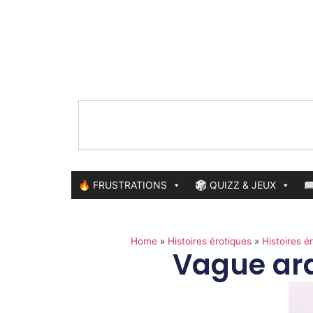
🔥 FRUSTRATIONS
🎲 QUIZZ & JEUX

Home
»
Histoires érotiques
»
Histoires é
Vague ar