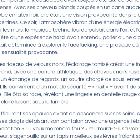
ntense. Avec ses cheveux blonds coupés en un carré auda
 en latex noir, elle était une vision provocante dans le c
bertines. Ce soir, l’atmosphère vibrait d’une énergie électr
 les murs, la musique techno lourde pulsait dans l’air, et 
quête d’une expérience
hard
, avait entendu parler d’une a
était déterminée à explorer le
facefucking
, une pratique où
e
sensualité provocante
.
s rideaux de velours noirs, l’éclairage tamisé créait une i
nd, avec une carrure athlétique, des cheveux noirs rasés 
 : un échange de regards, un sourire chargé de sous-ente
l
. Ils convinrent d’un mot de sécurité – « nuit » – avant de s’
. Elle ôta sa robe, révélant une lingerie en dentelle rouge 
laire luisant sous la lumière.
fleurant ses épaules avant de descendre sur ses seins, c
, ses doigts défaisant son pantalon avec une urgence fébri
’excitation. « Tu veux me rendre fou ? » murmura-t-il, sa voi
ur, s’agenouilla sur un tapis moelleux, ses lèvres frôlant 