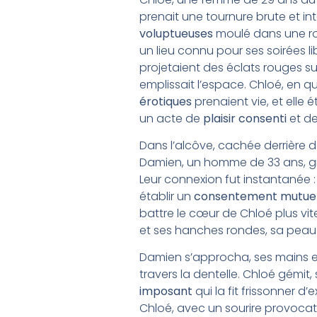
prenait une tournure brute et i
voluptueuses
moulé dans une robe
un lieu connu pour ses soirées li
projetaient des éclats rouges sur
emplissait l’espace. Chloé, en 
érotiques
prenaient vie, et elle 
un acte de
plaisir consenti
et d
Dans l’alcôve, cachée derrière de
Damien, un homme de 33 ans, gra
Leur connexion fut instantanée
établir un
consentement mutue
battre le cœur de Chloé plus vite
et ses hanches rondes, sa peau c
Damien s’approcha, ses mains ef
travers la dentelle. Chloé gémit
imposant
qui la fit frissonner d
Chloé, avec un sourire provocate