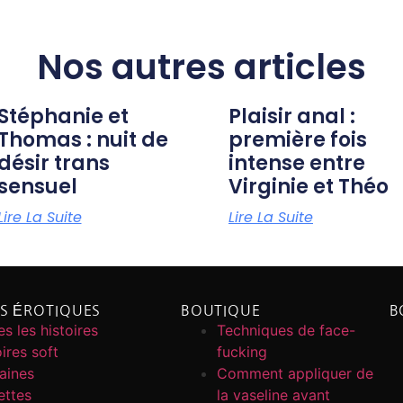
Nos autres articles
Stéphanie et
Plaisir anal :
Thomas : nuit de
première fois
désir trans
intense entre
sensuel
Virginie et Théo
Lire La Suite
Lire La Suite
ES ÉROTIQUES
BOUTIQUE
B
s les histoires
Techniques de face-
ires soft
fucking
caines
Comment appliquer de
ettes
la vaseline avant