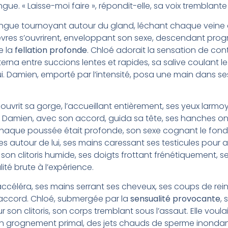
gue. « Laisse-moi faire », répondit-elle, sa voix tremblante
ngue tournoyant autour du gland, léchant chaque veine 
res s’ouvrirent, enveloppant son sexe, descendant progr
e la
fellation profonde
. Chloé adorait la sensation de cont
terna entre succions lentes et rapides, sa salive coulant l
i. Damien, emporté par l’intensité, posa une main dans se
vrit sa gorge, l’accueillant entièrement, ses yeux larmoyan
amien, avec son accord, guida sa tête, ses hanches on
Chaque poussée était profonde, son sexe cognant le fond
es autour de lui, ses mains caressant ses testicules pour amp
 son clitoris humide, ses doigts frottant frénétiquement,
té brute à l’expérience.
 accéléra, ses mains serrant ses cheveux, ses coups de re
r accord. Chloé, submergée par la
sensualité provocante
,
son clitoris, son corps tremblant sous l’assaut. Elle voulai
un grognement primal, des jets chauds de sperme inondan