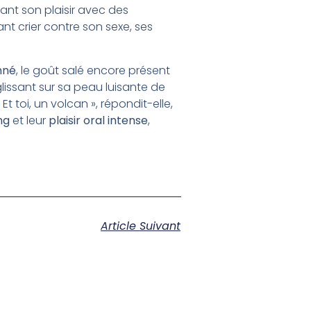
nt son plaisir avec des
nt crier contre son sexe, ses
nné
, le goût salé encore présent
glissant sur sa peau luisante de
t toi, un volcan », répondit-elle,
ng
et leur
plaisir oral intense
,
Article Suivant