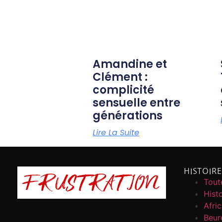
Amandine et
Clément :
complicité
sensuelle entre
générations
Lire La Suite
HISTOIR
Toute
Histo
Afri
Beur