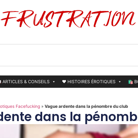
 ARTICLES & CONSEILS
❤️ HISTOIRES ÉROTIQUES
🛍️ 
rotiques Facefucking
»
Vague ardente dans la pénombre du club
dente dans la pénombr