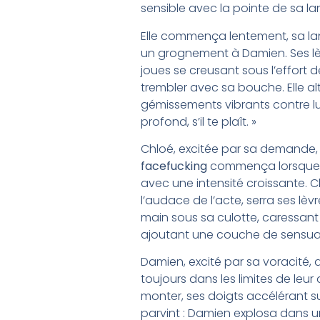
sensible avec la pointe de sa lan
Elle commença lentement, sa la
un grognement à Damien. Ses lèv
joues se creusant sous l’effort d
trembler avec sa bouche. Elle al
gémissements vibrants contre lu
profond, s’il te plaît. »
Chloé, excitée par sa demande, ou
facefucking
commença lorsque D
avec une intensité croissante. 
l’audace de l’acte, serra ses lèvr
main sous sa culotte, caressant
ajoutant une couche de sensuali
Damien, excité par sa voracité,
toujours dans les limites de leu
monter, ses doigts accélérant sur 
parvint : Damien explosa dans 