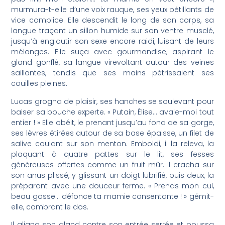
murmura-t-elle d’une voix rauque, ses yeux pétillants de
vice complice. Elle descendit le long de son corps, sa
langue traçant un sillon humide sur son ventre musclé,
jusqu’à engloutir son sexe encore raidi, luisant de leurs
mélanges. Elle suça avec gourmandise, aspirant le
gland gonflé, sa langue virevoltant autour des veines
saillantes, tandis que ses mains pétrissaient ses
couilles pleines.
Lucas grogna de plaisir, ses hanches se soulevant pour
baiser sa bouche experte. « Putain, Élise… avale-moi tout
entier ! » Elle obéit, le prenant jusqu’au fond de sa gorge,
ses lèvres étirées autour de sa base épaisse, un filet de
salive coulant sur son menton. Emboldi, il la releva, la
plaquant à quatre pattes sur le lit, ses fesses
généreuses offertes comme un fruit mûr. Il cracha sur
son anus plissé, y glissant un doigt lubrifié, puis deux, la
préparant avec une douceur ferme. « Prends mon cul,
beau gosse… défonce ta mamie consentante ! » gémit-
elle, cambrant le dos.
Il aligna son gland contre son entrée serrée et poussa