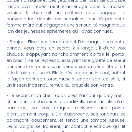
barbe naissante et des yeux verts pétillants de curiosité,
Lucas avait récemment emménagé dans la maison
voisine. Il cherchait un prétexte pour engager la
conversation depuis des semaines, fasciné par cette
femme mûre qui dégageait une sensualité magnétique,
loin des jeunesses éphémères qu’il avait connues.
« Bonjour, Élise ! Vos tomates ont l’air magnifiques cette
année. Vous avez un secret ? » lança-t-il d’une voix
chaude, s’appuyant nonchalamment contre le portail
en bois. Élise se redressa, essuyant une goutte de sueur
qui perlait entre ses seins généreux, son décolleté offert
à la lumière du soleil. Elle le dévisagea un instant, notant
la façon dont son torse musclé tendait son tee-shirt, et
un frisson inattendu remua au creux de son ventre.
« Le secret, mon cher Lucas, c’est l’amour qu’on y met…
et un peu de chaleur », répondit-elle avec un clin d’œil
complice, sa voix rauque trahissant une pointe
d’amusement coquin. Elle s’approcha, ses rondeurs se
balançant doucement, et tendit une tomate juteuse.
Leurs doigts se frôlèrent, un contact électrique qui fit