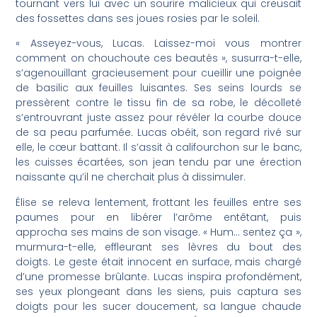
tournant vers lui avec un sourire malicieux qui creusait
des fossettes dans ses joues rosies par le soleil.
« Asseyez-vous, Lucas. Laissez-moi vous montrer
comment on chouchoute ces beautés », susurra-t-elle,
s’agenouillant gracieusement pour cueillir une poignée
de basilic aux feuilles luisantes. Ses seins lourds se
pressèrent contre le tissu fin de sa robe, le décolleté
s’entrouvrant juste assez pour révéler la courbe douce
de sa peau parfumée. Lucas obéit, son regard rivé sur
elle, le cœur battant. Il s’assit à califourchon sur le banc,
les cuisses écartées, son jean tendu par une érection
naissante qu’il ne cherchait plus à dissimuler.
Élise se releva lentement, frottant les feuilles entre ses
paumes pour en libérer l’arôme entêtant, puis
approcha ses mains de son visage. « Hum… sentez ça »,
murmura-t-elle, effleurant ses lèvres du bout des
doigts. Le geste était innocent en surface, mais chargé
d’une promesse brûlante. Lucas inspira profondément,
ses yeux plongeant dans les siens, puis captura ses
doigts pour les sucer doucement, sa langue chaude