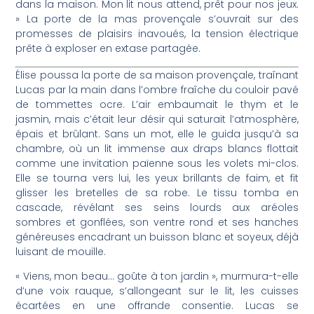
dans la maison. Mon lit nous attend, prêt pour nos jeux.
» La porte de la mas provençale s’ouvrait sur des
promesses de plaisirs inavoués, la tension électrique
prête à exploser en extase partagée.
Élise poussa la porte de sa maison provençale, traînant
Lucas par la main dans l’ombre fraîche du couloir pavé
de tommettes ocre. L’air embaumait le thym et le
jasmin, mais c’était leur désir qui saturait l’atmosphère,
épais et brûlant. Sans un mot, elle le guida jusqu’à sa
chambre, où un lit immense aux draps blancs flottait
comme une invitation païenne sous les volets mi-clos.
Elle se tourna vers lui, les yeux brillants de faim, et fit
glisser les bretelles de sa robe. Le tissu tomba en
cascade, révélant ses seins lourds aux aréoles
sombres et gonflées, son ventre rond et ses hanches
généreuses encadrant un buisson blanc et soyeux, déjà
luisant de mouille.
« Viens, mon beau… goûte à ton jardin », murmura-t-elle
d’une voix rauque, s’allongeant sur le lit, les cuisses
écartées en une offrande consentie. Lucas se