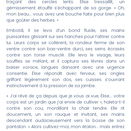
traçant des cercles lents. Élise tressaillit, un
gémissement étouffé s’échappant de sa gorge. « Oh,
mon beau… vous avez une bouche faite pour bien plus
que goûter des herbes. »
Emboldi, il se leva d’un bond fluide, ses mains
puissantes glissant sur ses hanches pour l’attirer contre
lui. Leurs corps se collèrent, la rondeur ferme de son
ventre contre son bas-ventre durci, ses seins écrasés
contre son torse musclé. Elle leva le visage, leurs
souffles se mêlant, et il captura ses lèvres dans un
baiser vorace, langues dansant avec une urgence
consentie. Élise répondit avec ferveur, ses ongles
griffant légèrement son dos, ses cuisses s’ouvrant
instinctivement à la pression de sa jambe.
« J’ai rêvé de ça depuis que je vous ai vue, Élise… votre
corps est un jardin que j’ai envie de cultiver », haleta-t-il
contre son cou, mordillant la chair tendre. Elle rit
doucement, un son rauque et invitant, ses mains
descendant audacieusement vers la bosse de son
pantalon. « Alors cultivez-moi, mon étalon… mais entrez