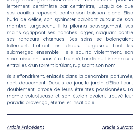
lentement, centimètre par centimètre, jusqu’à ce que
ses couilles reposent contre son buisson blanc. Élise
hurla de délice, son sphincter palpitant autour de son
membre turgescent. Il la pilonna sauvagement, ses
mains agrippant ses hanches larges, claquant contre
ses rondeurs charnues. Ses seins se balançaient
follement, frottant les draps. L’orgasme final les
submergea ensemble : elle squirta violemment, son
sexe ruisselant sans être touché, tandis qu’il inonda ses
entrailles d’un torrent brûlant, rugissant son nom.
Ils s’effondrèrent, enlacés dans la pénombre parfumée,
riant doucement. Depuis ce jour, le jardin d’Élise fleurit
doublement, arrosé de leurs étreintes passionnées. La
mamie voluptueuse et son étalon avaient trouvé leur
paradis provençal, éternel et insatiable.
Article Précédent
Article Suivant