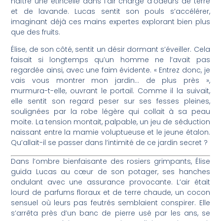
naître une étincelle dans l’air chargé d’odeurs de terre
et de lavande. Lucas sentit son pouls s’accélérer,
imaginant déjà ces mains expertes explorant bien plus
que des fruits.
Élise, de son côté, sentit un désir dormant s’éveiller. Cela
faisait si longtemps qu’un homme ne l’avait pas
regardée ainsi, avec une faim évidente. « Entrez donc, je
vais vous montrer mon jardin… de plus près »,
murmura-t-elle, ouvrant le portail. Comme il la suivait,
elle sentit son regard peser sur ses fesses pleines,
soulignées par la robe légère qui collait à sa peau
moite. La tension montait, palpable, un jeu de séduction
naissant entre la mamie voluptueuse et le jeune étalon.
Qu’allait-il se passer dans l’intimité de ce jardin secret ?
Dans l’ombre bienfaisante des rosiers grimpants, Élise
guida Lucas au cœur de son potager, ses hanches
ondulant avec une assurance provocante. L’air était
lourd de parfums floraux et de terre chaude, un cocon
sensuel où leurs pas feutrés semblaient conspirer. Elle
s’arrêta près d’un banc de pierre usé par les ans, se