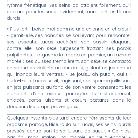
rythme frénétique. Ses seins ballottaient follement, qu’il
captura pour les sucer avidement, mordillant les tétons
durcis.
« Plus fort… baise-moi comme une chienne en chaleur !
» gémit-elle, ses hanches se soulevant pour rencontrer
ses assauts. Lucas accéléra, son bassin claquant
contre elle, son sexe turgescent frottant ses parois
palpitantes. L’orgasme la frappa en premier, un raz-de-
marée : ses cuisses tremblèrent, son sexe se contracta
en spasmes violents autour de lui, giclant un jus chaud
qui inonda leurs ventres. « Je jouis… oh putain, oui ! »
hurla-t-elle. Lucas suivit, rugissant, son sperme jaillissant
en jets puissants au fond de son ventre consentant, les
inondant d’une extase partagée. Ils s’effondrèrent,
enlacés, corps luisants et cœurs battants, dans la
douceur des draps provençaux.
Quelques instants plus tard, encore frémissants de leur
orgasme partagé, Élise roula sur Lucas, ses seins lourds
pressés contre son torse luisant de sueur. « Ce n’est
pas fini, mon étalon… ta mamie en veut encore »,