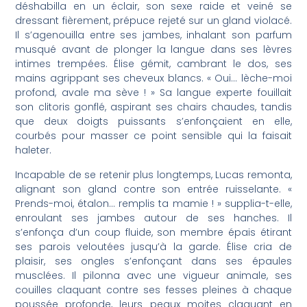
déshabilla en un éclair, son sexe raide et veiné se
dressant fièrement, prépuce rejeté sur un gland violacé.
Il s’agenouilla entre ses jambes, inhalant son parfum
musqué avant de plonger la langue dans ses lèvres
intimes trempées. Élise gémit, cambrant le dos, ses
mains agrippant ses cheveux blancs. « Oui… lèche-moi
profond, avale ma sève ! » Sa langue experte fouillait
son clitoris gonflé, aspirant ses chairs chaudes, tandis
que deux doigts puissants s’enfonçaient en elle,
courbés pour masser ce point sensible qui la faisait
haleter.
Incapable de se retenir plus longtemps, Lucas remonta,
alignant son gland contre son entrée ruisselante. «
Prends-moi, étalon… remplis ta mamie ! » supplia-t-elle,
enroulant ses jambes autour de ses hanches. Il
s’enfonça d’un coup fluide, son membre épais étirant
ses parois veloutées jusqu’à la garde. Élise cria de
plaisir, ses ongles s’enfonçant dans ses épaules
musclées. Il pilonna avec une vigueur animale, ses
couilles claquant contre ses fesses pleines à chaque
poussée profonde, leurs peaux moites claquant en