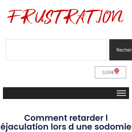
Recher
0
0,00
€
Comment retarder l
éjaculation lors d une sodomie