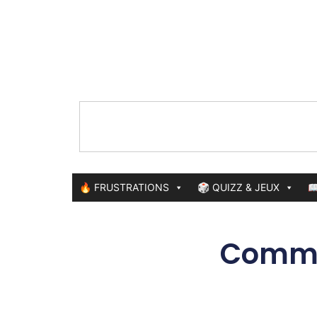
🔥 FRUSTRATIONS
🎲 QUIZZ & JEUX

Commen