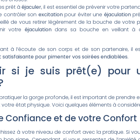
es prêt à
éjaculer
, il est essentiel de prévenir votre parten
e contrôler son
excitation
pour éviter une
éjaculation
pré
nseillé de vous retirer légèrement de la bouche de votre
inir votre
éjaculation
dans sa bouche en veillant à ce
ant à l’écoute de son corps et de son partenaire, il es
satisfaisante pour pimenter vos soirées endiablées.
 si je suis prêt(e) pour 
?
 pratiquer la gorge profonde, il est important de prendre 
t votre état physique. Voici quelques éléments à considére
e Confiance et de votre Confort
chissez à votre niveau de confort avec la pratique. Si vou
un bon signe. Cependant, si vous ressentez de l’anxiété o