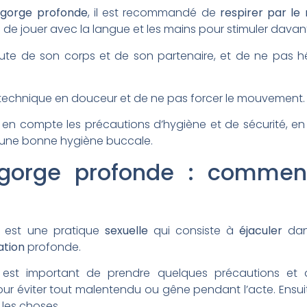
 gorge profonde
, il est recommandé de
respirer par le
le de jouer avec la langue et les mains pour stimuler davan
écoute de son corps et de son partenaire, et de ne pas
te technique en douceur et de ne pas forcer le mouvement.
e en compte les précautions d’hygiène et de sécurité, en 
à une bonne hygiène buccale.
 gorge profonde : commen
est une pratique
sexuelle
qui consiste à
éjaculer
dan
lation
profonde.
il est important de prendre quelques précautions et
ur éviter tout malentendu ou gêne pendant l’acte. Ensu
les choses.