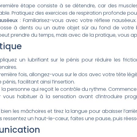
première étape consiste à se détendre, car des muscl
ble. Pratiquez des exercices de respiration profonde pour
auséeux
: Familiarisez-vous avec votre réflexe nauséeu
osse à dents ou un autre objet sûr au fond de votre
 peut prendre du temps, mais avec de la pratique, vous ap
tique
liquez un lubrifiant sur le pénis pour réduire les fricti
enaires
.
remière fois, allongez-vous sur le dos avec votre tête lég
énis, facilitant ainsi l’insertion
.
ez la personne qui reçoit le contrôle du rythme. Commen
 vous habituer à la sensation avant d’introduire prog
 bien les mâchoires et tirez la langue pour abaisser l’arr
us ressentez un haut-le-cœur, faites une pause, puis rée
unication