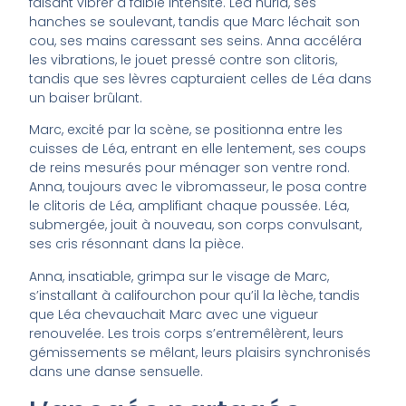
faisant vibrer à faible intensité. Léa hurla, ses
hanches se soulevant, tandis que Marc léchait son
cou, ses mains caressant ses seins. Anna accéléra
les vibrations, le jouet pressé contre son clitoris,
tandis que ses lèvres capturaient celles de Léa dans
un baiser brûlant.
Marc, excité par la scène, se positionna entre les
cuisses de Léa, entrant en elle lentement, ses coups
de reins mesurés pour ménager son ventre rond.
Anna, toujours avec le vibromasseur, le posa contre
le clitoris de Léa, amplifiant chaque poussée. Léa,
submergée, jouit à nouveau, son corps convulsant,
ses cris résonnant dans la pièce.
Anna, insatiable, grimpa sur le visage de Marc,
s’installant à califourchon pour qu’il la lèche, tandis
que Léa chevauchait Marc avec une vigueur
renouvelée. Les trois corps s’entremêlèrent, leurs
gémissements se mêlant, leurs plaisirs synchronisés
dans une danse sensuelle.