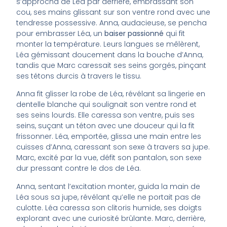
s’approcha de Léa par derrière, embrassant son
cou, ses mains glissant sur son ventre rond avec une
tendresse possessive. Anna, audacieuse, se pencha
pour embrasser Léa, un
baiser passionné
qui fit
monter la température. Leurs langues se mêlèrent,
Léa gémissant doucement dans la bouche d’Anna,
tandis que Marc caressait ses seins gorgés, pinçant
ses tétons durcis à travers le tissu.
Anna fit glisser la robe de Léa, révélant sa lingerie en
dentelle blanche qui soulignait son ventre rond et
ses seins lourds. Elle caressa son ventre, puis ses
seins, suçant un téton avec une douceur qui la fit
frissonner. Léa, emportée, glissa une main entre les
cuisses d’Anna, caressant son sexe à travers sa jupe.
Marc, excité par la vue, défit son pantalon, son sexe
dur pressant contre le dos de Léa.
Anna, sentant l’excitation monter, guida la main de
Léa sous sa jupe, révélant qu’elle ne portait pas de
culotte. Léa caressa son clitoris humide, ses doigts
explorant avec une curiosité brûlante. Marc, derrière,