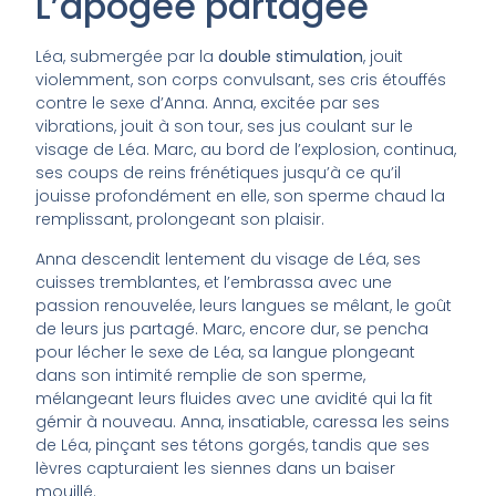
L’apogée partagée
Léa, submergée par la
double stimulation
, jouit
violemment, son corps convulsant, ses cris étouffés
contre le sexe d’Anna. Anna, excitée par ses
vibrations, jouit à son tour, ses jus coulant sur le
visage de Léa. Marc, au bord de l’explosion, continua,
ses coups de reins frénétiques jusqu’à ce qu’il
jouisse profondément en elle, son sperme chaud la
remplissant, prolongeant son plaisir.
Anna descendit lentement du visage de Léa, ses
cuisses tremblantes, et l’embrassa avec une
passion renouvelée, leurs langues se mêlant, le goût
de leurs jus partagé. Marc, encore dur, se pencha
pour lécher le sexe de Léa, sa langue plongeant
dans son intimité remplie de son sperme,
mélangeant leurs fluides avec une avidité qui la fit
gémir à nouveau. Anna, insatiable, caressa les seins
de Léa, pinçant ses tétons gorgés, tandis que ses
lèvres capturaient les siennes dans un baiser
mouillé.