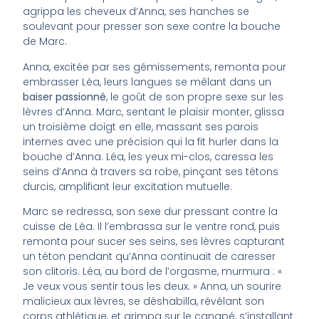
agrippa les cheveux d’Anna, ses hanches se
soulevant pour presser son sexe contre la bouche
de Marc.
Anna, excitée par ses gémissements, remonta pour
embrasser Léa, leurs langues se mêlant dans un
baiser passionné
, le goût de son propre sexe sur les
lèvres d’Anna. Marc, sentant le plaisir monter, glissa
un troisième doigt en elle, massant ses parois
internes avec une précision qui la fit hurler dans la
bouche d’Anna. Léa, les yeux mi-clos, caressa les
seins d’Anna à travers sa robe, pinçant ses tétons
durcis, amplifiant leur excitation mutuelle.
Marc se redressa, son sexe dur pressant contre la
cuisse de Léa. Il l’embrassa sur le ventre rond, puis
remonta pour sucer ses seins, ses lèvres capturant
un téton pendant qu’Anna continuait de caresser
son clitoris. Léa, au bord de l’orgasme, murmura : «
Je veux vous sentir tous les deux. » Anna, un sourire
malicieux aux lèvres, se déshabilla, révélant son
corps athlétique, et grimpa sur le canapé, s’installant