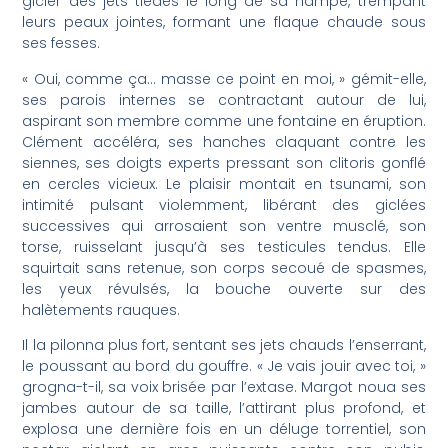
gicler des jets tièdes le long de sa hampe, trempant
leurs peaux jointes, formant une flaque chaude sous
ses fesses.
« Oui, comme ça… masse ce point en moi, » gémit-elle,
ses parois internes se contractant autour de lui,
aspirant son membre comme une fontaine en éruption.
Clément accéléra, ses hanches claquant contre les
siennes, ses doigts experts pressant son clitoris gonflé
en cercles vicieux. Le plaisir montait en tsunami, son
intimité pulsant violemment, libérant des giclées
successives qui arrosaient son ventre musclé, son
torse, ruisselant jusqu’à ses testicules tendus. Elle
squirtait sans retenue, son corps secoué de spasmes,
les yeux révulsés, la bouche ouverte sur des
halètements rauques.
Il la pilonna plus fort, sentant ses jets chauds l’enserrant,
le poussant au bord du gouffre. « Je vais jouir avec toi, »
grogna-t-il, sa voix brisée par l’extase. Margot noua ses
jambes autour de sa taille, l’attirant plus profond, et
explosa une dernière fois en un déluge torrentiel, son