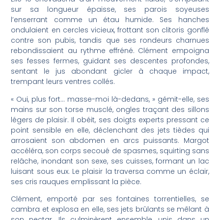
sur sa longueur épaisse, ses parois soyeuses
l’enserrant comme un étau humide. Ses hanches
ondulaient en cercles vicieux, frottant son clitoris gonflé
contre son pubis, tandis que ses rondeurs charnues
rebondissaient au rythme effréné. Clément empoigna
ses fesses fermes, guidant ses descentes profondes,
sentant le jus abondant gicler à chaque impact,
trempant leurs ventres collés.
« Oui, plus fort… masse-moi là-dedans, » gémit-elle, ses
mains sur son torse musclé, ongles traçant des sillons
légers de plaisir. Il obéit, ses doigts experts pressant ce
point sensible en elle, déclenchant des jets tièdes qui
arrosaient son abdomen en arcs puissants. Margot
accéléra, son corps secoué de spasmes, squirting sans
relâche, inondant son sexe, ses cuisses, formant un lac
luisant sous eux. Le plaisir la traversa comme un éclair,
ses cris rauques emplissant la pièce.
Clément, emporté par ses fontaines torrentielles, se
cambra et explosa en elle, ses jets brûlants se mêlant à
son nectar. Ils culminèrent ensemble, unis dans un