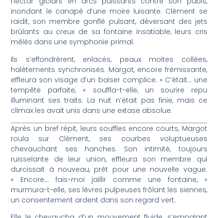
nectar giclant en arcs puissants contre son pubis,
inondant le canapé d’une moire luisante. Clément se
raidit, son membre gonflé pulsant, déversant des jets
brûlants au creux de sa fontaine insatiable, leurs cris
mêlés dans une symphonie primal.
Ils s’effondrèrent, enlacés, peaux moites collées,
halètements synchronisés. Margot, encore frémissante,
effleura son visage d’un baiser complice. « C’était… une
tempête parfaite, » souffla-t-elle, un sourire repu
illuminant ses traits. La nuit n’était pas finie, mais ce
climax les avait unis dans une extase absolue.
Après un bref répit, leurs souffles encore courts, Margot
roula sur Clément, ses courbes voluptueuses
chevauchant ses hanches. Son intimité, toujours
ruisselante de leur union, effleura son membre qui
durcissait à nouveau, prêt pour une nouvelle vague.
« Encore… fais-moi jaillir comme une fontaine, »
murmura-t-elle, ses lèvres pulpeuses frôlant les siennes,
un consentement ardent dans son regard vert.
Elle le chevaucha d’un mouvement fluide, s’empalant