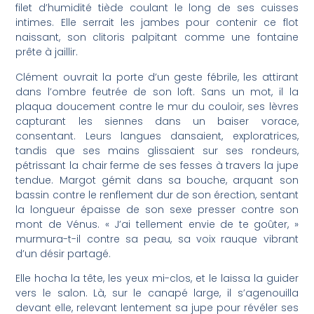
filet d’humidité tiède coulant le long de ses cuisses
intimes. Elle serrait les jambes pour contenir ce flot
naissant, son clitoris palpitant comme une fontaine
prête à jaillir.
Clément ouvrait la porte d’un geste fébrile, les attirant
dans l’ombre feutrée de son loft. Sans un mot, il la
plaqua doucement contre le mur du couloir, ses lèvres
capturant les siennes dans un baiser vorace,
consentant. Leurs langues dansaient, exploratrices,
tandis que ses mains glissaient sur ses rondeurs,
pétrissant la chair ferme de ses fesses à travers la jupe
tendue. Margot gémit dans sa bouche, arquant son
bassin contre le renflement dur de son érection, sentant
la longueur épaisse de son sexe presser contre son
mont de Vénus. « J’ai tellement envie de te goûter, »
murmura-t-il contre sa peau, sa voix rauque vibrant
d’un désir partagé.
Elle hocha la tête, les yeux mi-clos, et le laissa la guider
vers le salon. Là, sur le canapé large, il s’agenouilla
devant elle, relevant lentement sa jupe pour révéler ses