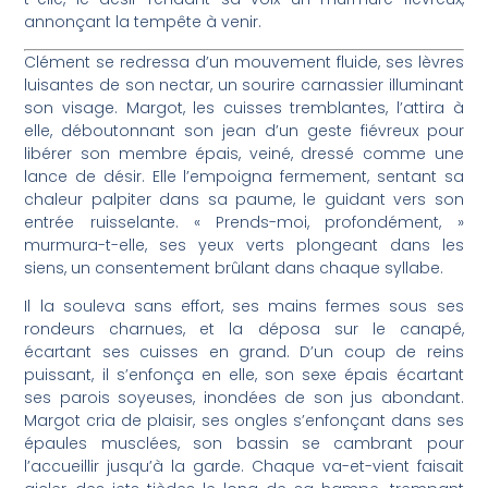
annonçant la tempête à venir.
Clément se redressa d’un mouvement fluide, ses lèvres
luisantes de son nectar, un sourire carnassier illuminant
son visage. Margot, les cuisses tremblantes, l’attira à
elle, déboutonnant son jean d’un geste fiévreux pour
libérer son membre épais, veiné, dressé comme une
lance de désir. Elle l’empoigna fermement, sentant sa
chaleur palpiter dans sa paume, le guidant vers son
entrée ruisselante. « Prends-moi, profondément, »
murmura-t-elle, ses yeux verts plongeant dans les
siens, un consentement brûlant dans chaque syllabe.
Il la souleva sans effort, ses mains fermes sous ses
rondeurs charnues, et la déposa sur le canapé,
écartant ses cuisses en grand. D’un coup de reins
puissant, il s’enfonça en elle, son sexe épais écartant
ses parois soyeuses, inondées de son jus abondant.
Margot cria de plaisir, ses ongles s’enfonçant dans ses
épaules musclées, son bassin se cambrant pour
l’accueillir jusqu’à la garde. Chaque va-et-vient faisait