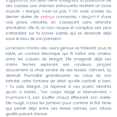
s’approcha, son jean serré soulignant la puissance de
ses cuisses, une chemise entrouverte révélant un torse
musclé. « Margot, n’est-ce pas ? On s’est croisés au
dernier atelier de
sextoys
connectés, » lança-t-il d’une
voix grave, veloutée, en s’asseyant sans attendre
d’invitation. Elle rit, un son rauque et complice, ses yeux
s’attardant sur la bosse subtile qui se dessinait déjà
sous le tissu de son pantalon.
La tension monta vite. Leurs genoux se frôlèrent sous la
table, un contact électrique qui fit naître une chaleur
entre les cuisses de Margot. Elle imaginait déjà ses
mains fermes explorant ses rondeurs, pinçant
doucement la chair tendre de ses fesses. Clément, lui,
devinait l’humidité grandissante au creux de son
intimité, cette fontaine de désir qu’elle cachait si bien.
« Tu sais, Margot, j’ai repensé à ces jouets vibrants
qu’on a testés… Ton corps réagit si intensément, »
murmura-t-il, son souffle chaud effleurant son oreille.
Elle rougit, croisa les jambes pour contenir le flot tiède
qui perlait déjà entre ses lèvres intimes, son clitoris
gonflé pulsant d’envie.