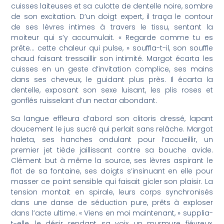
cuisses laiteuses et sa culotte de dentelle noire, sombre
de son excitation. D’un doigt expert, il traça le contour
de ses lèvres intimes à travers le tissu, sentant la
moiteur qui s’y accumulait. « Regarde comme tu es
prête… cette chaleur qui pulse, » souffla-t-il, son souffle
chaud faisant tressaillir son intimité. Margot écarta les
cuisses en un geste d’invitation complice, ses mains
dans ses cheveux, le guidant plus près. Il écarta la
dentelle, exposant son sexe luisant, les plis roses et
gonflés ruisselant d’un nectar abondant.
Sa langue effleura d’abord son clitoris dressé, lapant
doucement le jus sucré qui perlait sans relâche. Margot
haleta, ses hanches ondulant pour l’accueillir, un
premier jet tiède jaillissant contre sa bouche avide.
Clément but à même la source, ses lèvres aspirant le
flot de sa fontaine, ses doigts s’insinuant en elle pour
masser ce point sensible qui faisait gicler son plaisir. La
tension montait en spirale, leurs corps synchronisés
dans une danse de séduction pure, prêts à exploser
dans l’acte ultime. « Viens en moi maintenant, » supplia-
t-elle, le désir rendant sa voix un murmure fiévreux,