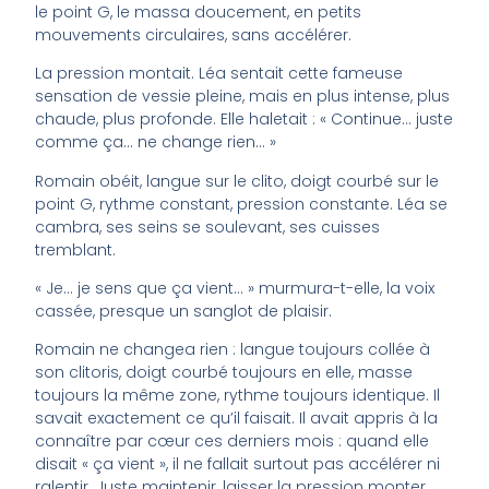
le point G, le massa doucement, en petits
mouvements circulaires, sans accélérer.
La pression montait. Léa sentait cette fameuse
sensation de vessie pleine, mais en plus intense, plus
chaude, plus profonde. Elle haletait : « Continue… juste
comme ça… ne change rien… »
Romain obéit, langue sur le clito, doigt courbé sur le
point G, rythme constant, pression constante. Léa se
cambra, ses seins se soulevant, ses cuisses
tremblant.
« Je… je sens que ça vient… » murmura-t-elle, la voix
cassée, presque un sanglot de plaisir.
Romain ne changea rien : langue toujours collée à
son clitoris, doigt courbé toujours en elle, masse
toujours la même zone, rythme toujours identique. Il
savait exactement ce qu’il faisait. Il avait appris à la
connaître par cœur ces derniers mois : quand elle
disait « ça vient », il ne fallait surtout pas accélérer ni
ralentir. Juste maintenir, laisser la pression monter