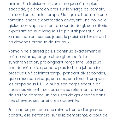
animal. Un troisième jet, puis un quatrième, plus
saccadé, giclèrent en arcs sur le visage de Romain,
sur son torse, sur les draps. Elle squirtait comme une
fontaine, chaque contraction envoyant une nouvelle
giclée, son vagin pulsant autour du doigt, son clitoris
explosant sous la langue. Elle pleurait presque, les
larmes coulant sur ses joues, le plaisir si intense qu’il
en devenait presque douloureux.
Romain ne s’arrêta pas. Il continua exactement le
même rythme, langue et doigt en parfaite
synchronisation, prolongeant l’orgasme. Léa jouit
une deuxième fois, encore plus fort : un jet continu,
presque un filet ininterrompu pendant dix secondes,
qui arrosa son visage, son cou, son torse, trempant
les draps sous lui. Elle hurla, son corps secoué de
spasmes violents, ses cuisses se refermant autour
de sa tête comme un étau, ses doigts crispés dans
ses cheveux, ses orteils recroquevillés.
Enfin, après presque une minute trente d’orgasme
continu, elle s’effondra sur le lit, tremblante, à bout de