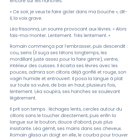
encore sur les hanches.
« Ce soir, je veux te faire gicler dans ma bouche », dit-
il, la voix grave.
Léa frissonna, un sourire provocant aux lèvres. « Alors
fais-moi monter. Lentement. Très lentement. »
Romain commença par l’embrasser, puis descendit :
cou, seins (il suça ses tétons longtemps, les
mordillant juste assez pour la faire gémir), ventre,
intérieur des cuisses. Il écarta ses lèvres avec les
pouces, admira son clitoris déjà gonflé et rouge, son
vagin humide et entrouvert. Il posa la langue à plat
sur toute sa vulve, de bas en haut, plusieurs fois,
lentement. Léa soupira, ses hanches se soulevant
légèrement.
Il prit son temps : léchages lents, cercles autour du
clitoris sans le toucher directement, puis enfin la
langue sur le bouton, douce d’abord, puis plus
insistante. Léa gémit, ses mains dans ses cheveux.
Romain glissa un doigt en elle, le courba pour trouver