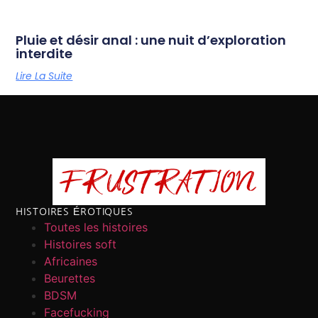
Pluie et désir anal : une nuit d’exploration
interdite
Lire La Suite
HISTOIRES ÉROTIQUES
Toutes les histoires
Histoires soft
Africaines
Beurettes
BDSM
Facefucking