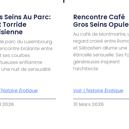
s Seins Au Parc:
Rencontre Café
t Torride
Gros Seins Opule
isienne
Au café de Montmartre, 
regard croisé entre Rom
le parc du Luxembourg,
et Sébastien allume une
encontre brûlante entre
étincelle sensuelle. Ses 
t ses courbes
généreuses inspirent
ptueuses enflamme
l’architecte
. Une nuit de sensualité
L'histoire Érotique
Voir L'histoire Érotique
il 2026
31 Mars 2026