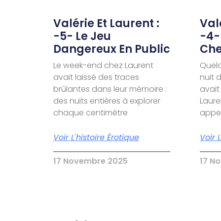
Valérie Et Laurent :
Valé
-5- Le Jeu
-4-
Dangereux En Public
Che
Le week-end chez Laurent
Quelq
avait laissé des traces
nuit 
brûlantes dans leur mémoire :
avait
des nuits entières à explorer
Laure
chaque centimètre
appel
Voir L'histoire Érotique
Voir 
17 Novembre 2025
17 N