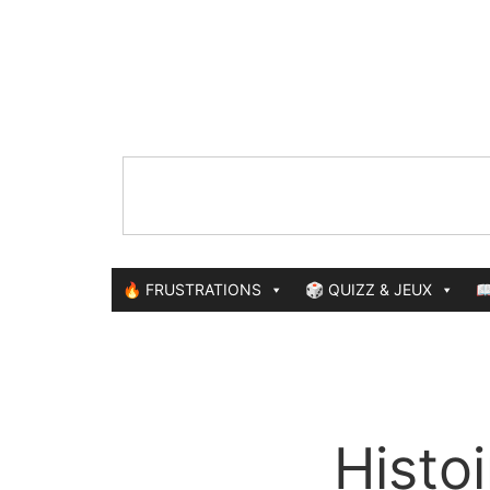
🔥 FRUSTRATIONS
🎲 QUIZZ & JEUX

Histo