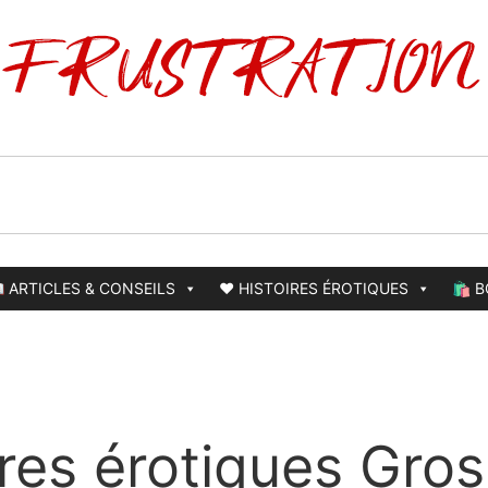
 ARTICLES & CONSEILS
❤️ HISTOIRES ÉROTIQUES
🛍️ 
ires érotiques Gros