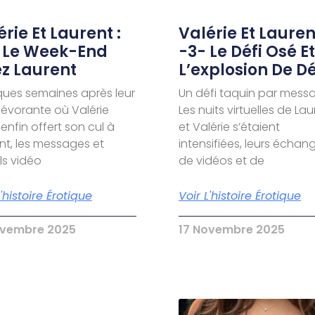
rie Et Laurent :
Valérie Et Laurent
 Le Week-End
-3- Le Défi Osé Et
z Laurent
L’explosion De Dé
ues semaines après leur
Un défi taquin par mess
dévorante où Valérie
Les nuits virtuelles de La
 enfin offert son cul à
et Valérie s’étaient
nt, les messages et
intensifiées, leurs échan
s vidéo
de vidéos et de
L'histoire Érotique
Voir L'histoire Érotique
ovembre 2025
17 Novembre 2025