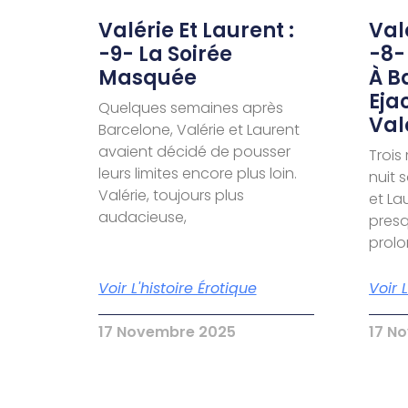
Valérie Et Laurent :
Valé
-9- La Soirée
-8-
Masquée
À B
Eja
Quelques semaines après
Val
Barcelone, Valérie et Laurent
avaient décidé de pousser
Trois
leurs limites encore plus loin.
nuit 
Valérie, toujours plus
et La
audacieuse,
presq
prol
Voir L'histoire Érotique
Voir 
17 Novembre 2025
17 N