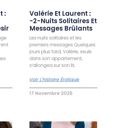
 :
Valérie Et Laurent :
-2-Nuits Solitaires Et
sir
Messages Brûlants
age
Les nuits solitaires et les
urent
premiers messages Quelques
jours plus tard, Valérie, seule
ges
dans son appartement,
s’allongea sur son lit,
Voir L'histoire Érotique
17 Novembre 2025