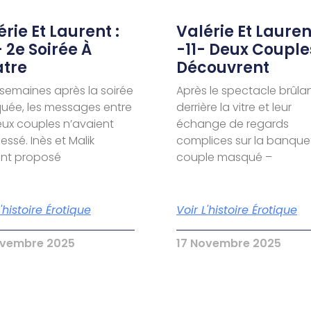
rie Et Laurent :
Valérie Et Laurent
- 2e Soirée À
-11- Deux Couple
tre
Découvrent
semaines après la soirée
Après le spectacle brûla
ée, les messages entre
derrière la vitre et leur
eux couples n’avaient
échange de regards
essé. Inès et Malik
complices sur la banquet
ent proposé
couple masqué –
L'histoire Érotique
Voir L'histoire Érotique
ovembre 2025
17 Novembre 2025