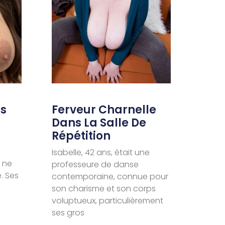
ns
Ferveur Charnelle
Dans La Salle De
Répétition
Isabelle, 42 ans, était une
 ne
professeure de danse
. Ses
contemporaine, connue pour
son charisme et son corps
voluptueux, particulièrement
ses gros