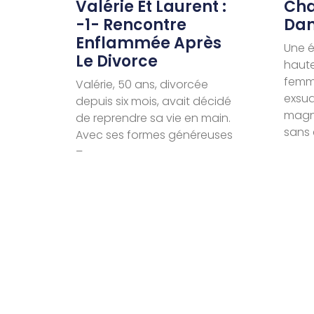
Valérie Et Laurent :
Cha
-1- Rencontre
Dan
Enflammée Après
Une é
Le Divorce
haut
femme
Valérie, 50 ans, divorcée
exsud
depuis six mois, avait décidé
magné
de reprendre sa vie en main.
sans 
Avec ses formes généreuses
–