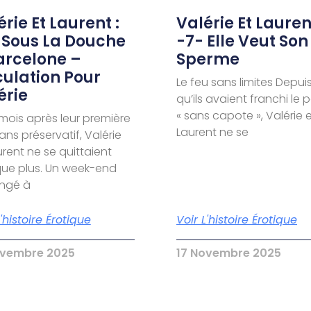
rie Et Laurent :
Valérie Et Laurent
 Sous La Douche
-7- Elle Veut Son
arcelone –
Sperme
culation Pour
Le feu sans limites Depui
érie
qu’ils avaient franchi le 
« sans capote », Valérie 
 mois après leur première
Laurent ne se
sans préservatif, Valérie
urent ne se quittaient
ue plus. Un week-end
ongé à
L'histoire Érotique
Voir L'histoire Érotique
ovembre 2025
17 Novembre 2025