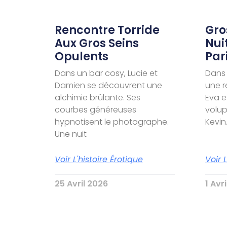
Rencontre Torride
Gro
Aux Gros Seins
Nui
Opulents
Par
Dans un bar cosy, Lucie et
Dans 
Damien se découvrent une
une r
alchimie brûlante. Ses
Eva e
courbes généreuses
volu
hypnotisent le photographe.
Kevin
Une nuit
Voir L'histoire Érotique
Voir 
25 Avril 2026
1 Avr