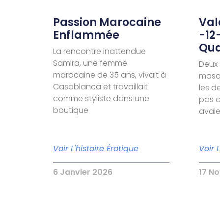
Passion Marocaine
Valé
Enflammée
-12
Qua
La rencontre inattendue
Samira, une femme
Deux 
marocaine de 35 ans, vivait à
masqu
Casablanca et travaillait
les d
comme styliste dans une
pas c
boutique
avai
Voir L'histoire Érotique
Voir 
6 Janvier 2026
17 N