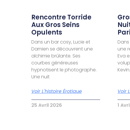
Rencontre Torride
Gro
Aux Gros Seins
Nui
Opulents
Par
Dans un bar cosy, Lucie et
Dans 
Damien se découvrent une
une r
alchimie brûlante. Ses
Eva e
courbes généreuses
volu
hypnotisent le photographe.
Kevin
Une nuit
Voir L'histoire Érotique
Voir 
25 Avril 2026
1 Avr