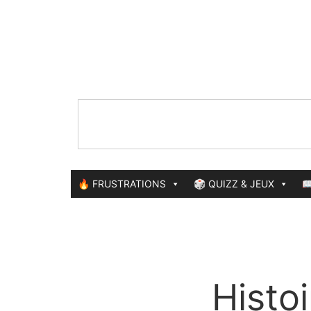
🔥 FRUSTRATIONS
🎲 QUIZZ & JEUX

Histo