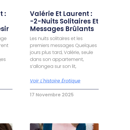
 :
Valérie Et Laurent :
-2-Nuits Solitaires Et
sir
Messages Brûlants
age
Les nuits solitaires et les
urent
premiers messages Quelques
jours plus tard, Valérie, seule
ges
dans son appartement,
s’allongea sur son lit,
Voir L'histoire Érotique
17 Novembre 2025