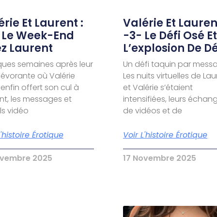
rie Et Laurent :
Valérie Et Laurent
 Le Week-End
-3- Le Défi Osé Et
z Laurent
L’explosion De Dé
ues semaines après leur
Un défi taquin par mess
dévorante où Valérie
Les nuits virtuelles de La
 enfin offert son cul à
et Valérie s’étaient
nt, les messages et
intensifiées, leurs échan
s vidéo
de vidéos et de
L'histoire Érotique
Voir L'histoire Érotique
ovembre 2025
17 Novembre 2025