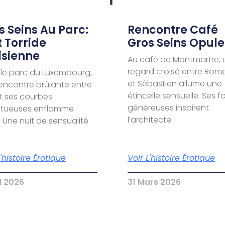
s Seins Au Parc:
Rencontre Café
t Torride
Gros Seins Opule
isienne
Au café de Montmartre, 
regard croisé entre Rom
le parc du Luxembourg,
et Sébastien allume une
encontre brûlante entre
étincelle sensuelle. Ses 
t ses courbes
généreuses inspirent
ptueuses enflamme
l’architecte
. Une nuit de sensualité
L'histoire Érotique
Voir L'histoire Érotique
il 2026
31 Mars 2026