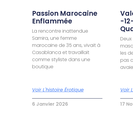
Passion Marocaine
Valé
Enflammée
-12
Qua
La rencontre inattendue
Samira, une femme
Deux 
marocaine de 35 ans, vivait à
masqu
Casablanca et travaillait
les d
comme styliste dans une
pas c
boutique
avai
Voir L'histoire Érotique
Voir 
6 Janvier 2026
17 N