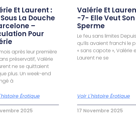
rie Et Laurent :
Valérie Et Laurent
 Sous La Douche
-7- Elle Veut Son
arcelone –
Sperme
culation Pour
Le feu sans limites Depui
érie
qu’ils avaient franchi le 
« sans capote », Valérie 
 mois après leur première
Laurent ne se
sans préservatif, Valérie
urent ne se quittaient
ue plus. Un week-end
ongé à
L'histoire Érotique
Voir L'histoire Érotique
ovembre 2025
17 Novembre 2025