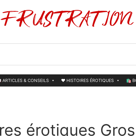
 ARTICLES & CONSEILS
❤️ HISTOIRES ÉROTIQUES
🛍️ 
ires érotiques Gros