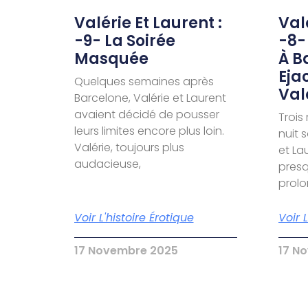
Valérie Et Laurent :
Valé
-9- La Soirée
-8-
Masquée
À B
Eja
Quelques semaines après
Val
Barcelone, Valérie et Laurent
avaient décidé de pousser
Trois
leurs limites encore plus loin.
nuit 
Valérie, toujours plus
et La
audacieuse,
presq
prol
Voir L'histoire Érotique
Voir 
17 Novembre 2025
17 N