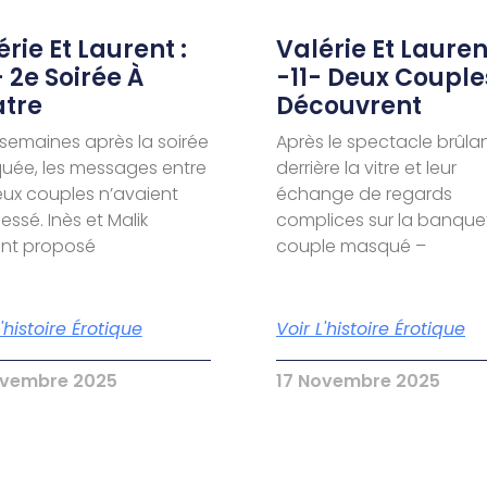
rie Et Laurent :
Valérie Et Laurent
- 2e Soirée À
-11- Deux Couple
tre
Découvrent
semaines après la soirée
Après le spectacle brûla
ée, les messages entre
derrière la vitre et leur
eux couples n’avaient
échange de regards
essé. Inès et Malik
complices sur la banquet
ent proposé
couple masqué –
L'histoire Érotique
Voir L'histoire Érotique
ovembre 2025
17 Novembre 2025