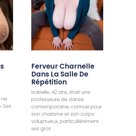
ns
Ferveur Charnelle
Dans La Salle De
Répétition
Isabelle, 42 ans, était une
 ne
professeure de danse
. Ses
contemporaine, connue pour
son charisme et son corps
voluptueux, particulièrement
ses gros