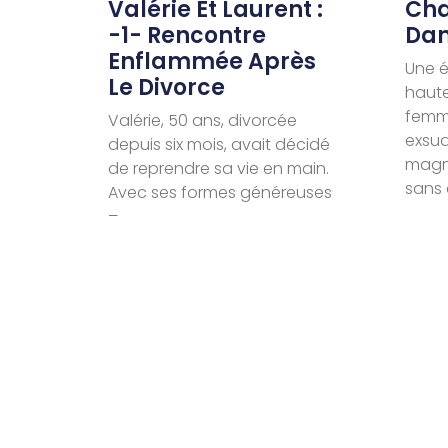
Valérie Et Laurent :
Cha
-1- Rencontre
Dan
Enflammée Après
Une é
Le Divorce
haut
femme
Valérie, 50 ans, divorcée
exsud
depuis six mois, avait décidé
magné
de reprendre sa vie en main.
sans 
Avec ses formes généreuses
–