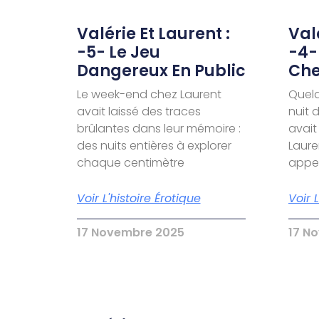
Valérie Et Laurent :
Valé
-5- Le Jeu
-4-
Dangereux En Public
Che
Le week-end chez Laurent
Quelq
avait laissé des traces
nuit 
brûlantes dans leur mémoire :
avait
des nuits entières à explorer
Laure
chaque centimètre
appel
Voir L'histoire Érotique
Voir 
17 Novembre 2025
17 N