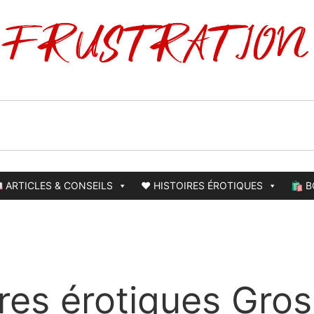
 ARTICLES & CONSEILS
❤️ HISTOIRES ÉROTIQUES
🛍️ 
ires érotiques Gros