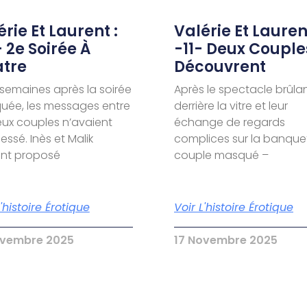
rie Et Laurent :
Valérie Et Laurent
- 2e Soirée À
-11- Deux Couple
tre
Découvrent
semaines après la soirée
Après le spectacle brûla
ée, les messages entre
derrière la vitre et leur
eux couples n’avaient
échange de regards
essé. Inès et Malik
complices sur la banquet
ent proposé
couple masqué –
L'histoire Érotique
Voir L'histoire Érotique
ovembre 2025
17 Novembre 2025