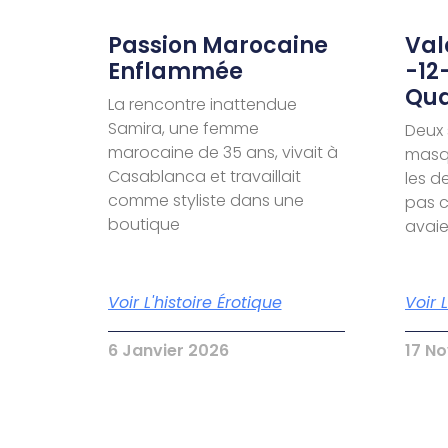
Passion Marocaine
Valé
Enflammée
-12
Qua
La rencontre inattendue
Samira, une femme
Deux 
marocaine de 35 ans, vivait à
masqu
Casablanca et travaillait
les d
comme styliste dans une
pas c
boutique
avai
Voir L'histoire Érotique
Voir 
6 Janvier 2026
17 N