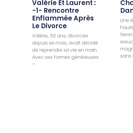
Valérie Et Laurent :
Cha
-1- Rencontre
Dan
Enflammée Après
Une é
Le Divorce
haut
femme
Valérie, 50 ans, divorcée
exsud
depuis six mois, avait décidé
magné
de reprendre sa vie en main.
sans 
Avec ses formes généreuses
–