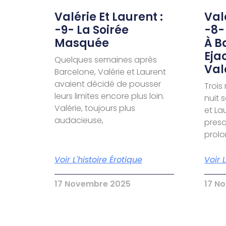
Valérie Et Laurent :
Valé
-9- La Soirée
-8-
Masquée
À B
Eja
Quelques semaines après
Val
Barcelone, Valérie et Laurent
avaient décidé de pousser
Trois
leurs limites encore plus loin.
nuit 
Valérie, toujours plus
et La
audacieuse,
presq
prol
Voir L'histoire Érotique
Voir 
17 Novembre 2025
17 N