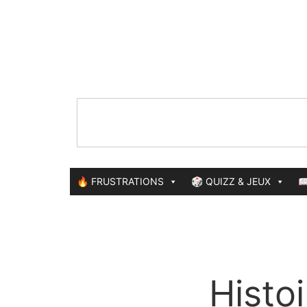
🔥 FRUSTRATIONS
🎲 QUIZZ & JEUX

Histo