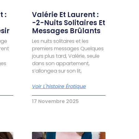
 :
Valérie Et Laurent :
-2-Nuits Solitaires Et
sir
Messages Brûlants
age
Les nuits solitaires et les
urent
premiers messages Quelques
jours plus tard, Valérie, seule
ges
dans son appartement,
s’allongea sur son lit,
Voir L'histoire Érotique
17 Novembre 2025