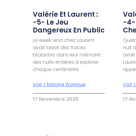
Valérie Et Laurent :
Valé
-5- Le Jeu
-4-
Dangereux En Public
Che
Le week-end chez Laurent
Quelq
avait laissé des traces
nuit 
brûlantes dans leur mémoire :
avait
des nuits entières à explorer
Laure
chaque centimètre
appel
Voir L'histoire Érotique
Voir 
17 Novembre 2025
17 N