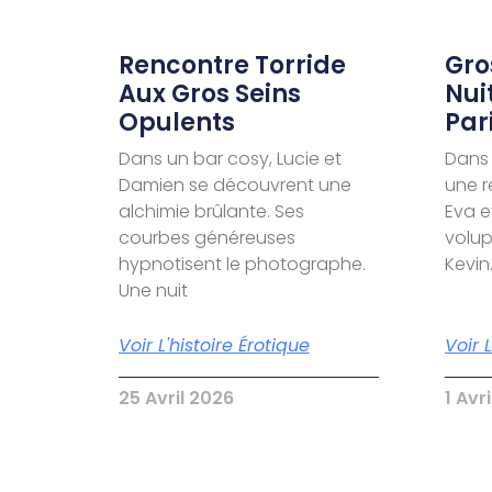
Rencontre Torride
Gro
Aux Gros Seins
Nui
Opulents
Par
Dans un bar cosy, Lucie et
Dans 
Damien se découvrent une
une r
alchimie brûlante. Ses
Eva e
courbes généreuses
volu
hypnotisent le photographe.
Kevin
Une nuit
Voir L'histoire Érotique
Voir 
25 Avril 2026
1 Avr