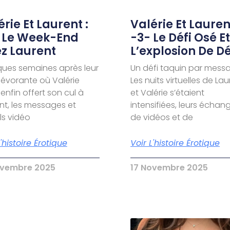
rie Et Laurent :
Valérie Et Laurent
 Le Week-End
-3- Le Défi Osé Et
z Laurent
L’explosion De Dé
ues semaines après leur
Un défi taquin par mess
dévorante où Valérie
Les nuits virtuelles de La
 enfin offert son cul à
et Valérie s’étaient
nt, les messages et
intensifiées, leurs échan
s vidéo
de vidéos et de
L'histoire Érotique
Voir L'histoire Érotique
ovembre 2025
17 Novembre 2025