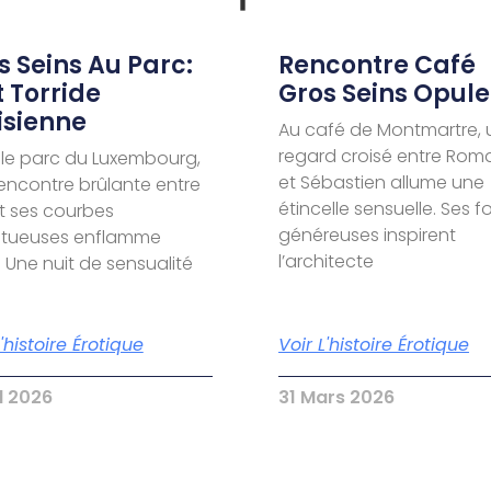
s Seins Au Parc:
Rencontre Café
t Torride
Gros Seins Opule
isienne
Au café de Montmartre, 
regard croisé entre Rom
le parc du Luxembourg,
et Sébastien allume une
encontre brûlante entre
étincelle sensuelle. Ses 
t ses courbes
généreuses inspirent
ptueuses enflamme
l’architecte
. Une nuit de sensualité
L'histoire Érotique
Voir L'histoire Érotique
il 2026
31 Mars 2026