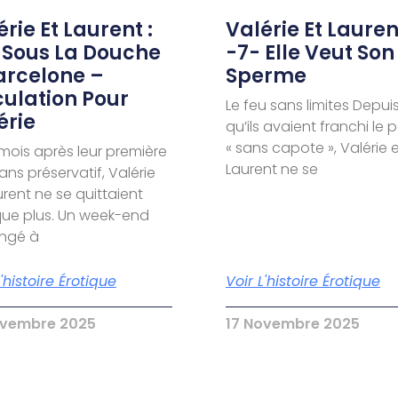
rie Et Laurent :
Valérie Et Laurent
 Sous La Douche
-7- Elle Veut Son
arcelone –
Sperme
culation Pour
Le feu sans limites Depui
érie
qu’ils avaient franchi le 
« sans capote », Valérie 
 mois après leur première
Laurent ne se
sans préservatif, Valérie
urent ne se quittaient
ue plus. Un week-end
ongé à
L'histoire Érotique
Voir L'histoire Érotique
ovembre 2025
17 Novembre 2025