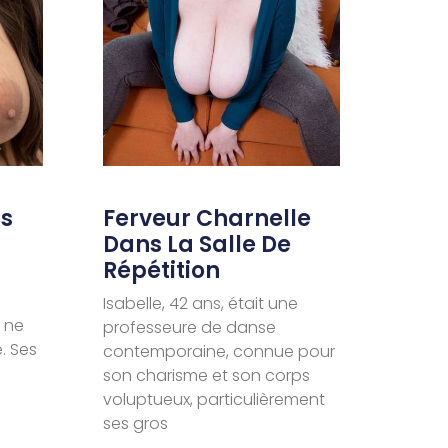
ns
Ferveur Charnelle
Dans La Salle De
Répétition
Isabelle, 42 ans, était une
 ne
professeure de danse
. Ses
contemporaine, connue pour
son charisme et son corps
voluptueux, particulièrement
ses gros