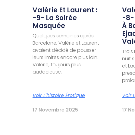
Valérie Et Laurent :
Valé
-9- La Soirée
-8-
Masquée
À B
Eja
Quelques semaines après
Val
Barcelone, Valérie et Laurent
avaient décidé de pousser
Trois
leurs limites encore plus loin.
nuit 
Valérie, toujours plus
et La
audacieuse,
presq
prol
Voir L'histoire Érotique
Voir 
17 Novembre 2025
17 N