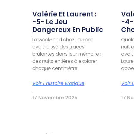
Valérie Et Laurent :
Valé
-5- Le Jeu
-4-
Dangereux En Public
Che
Le week-end chez Laurent
Quelq
avait laissé des traces
nuit 
brûlantes dans leur mémoire :
avait
des nuits entières à explorer
Laure
chaque centimètre
appel
Voir L'histoire Érotique
Voir 
17 Novembre 2025
17 N