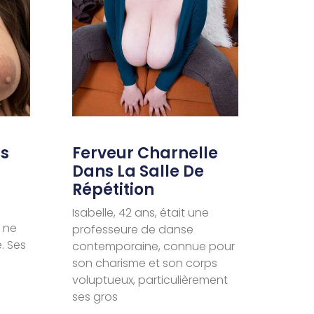
ns
Ferveur Charnelle
Dans La Salle De
Répétition
Isabelle, 42 ans, était une
 ne
professeure de danse
. Ses
contemporaine, connue pour
son charisme et son corps
voluptueux, particulièrement
ses gros