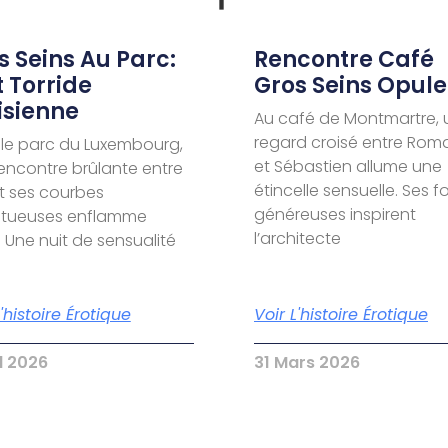
s Seins Au Parc:
Rencontre Café
t Torride
Gros Seins Opule
isienne
Au café de Montmartre, 
regard croisé entre Rom
le parc du Luxembourg,
et Sébastien allume une
encontre brûlante entre
étincelle sensuelle. Ses 
t ses courbes
généreuses inspirent
ptueuses enflamme
l’architecte
. Une nuit de sensualité
L'histoire Érotique
Voir L'histoire Érotique
il 2026
31 Mars 2026