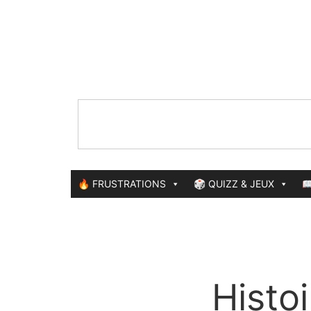
🔥 FRUSTRATIONS
🎲 QUIZZ & JEUX

Histo