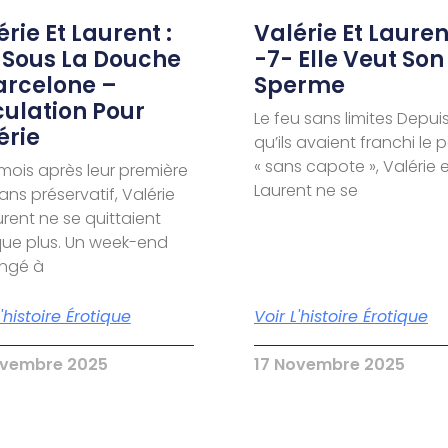
rie Et Laurent :
Valérie Et Laurent
 Sous La Douche
-7- Elle Veut Son
arcelone –
Sperme
culation Pour
Le feu sans limites Depui
érie
qu’ils avaient franchi le 
« sans capote », Valérie 
 mois après leur première
Laurent ne se
sans préservatif, Valérie
urent ne se quittaient
ue plus. Un week-end
ongé à
L'histoire Érotique
Voir L'histoire Érotique
ovembre 2025
17 Novembre 2025