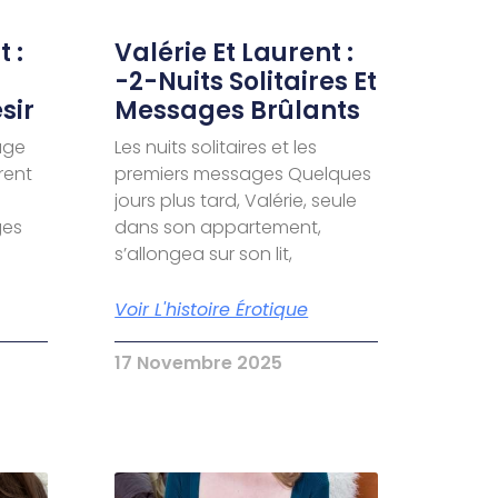
 :
Valérie Et Laurent :
-2-Nuits Solitaires Et
sir
Messages Brûlants
age
Les nuits solitaires et les
urent
premiers messages Quelques
jours plus tard, Valérie, seule
ges
dans son appartement,
s’allongea sur son lit,
Voir L'histoire Érotique
17 Novembre 2025