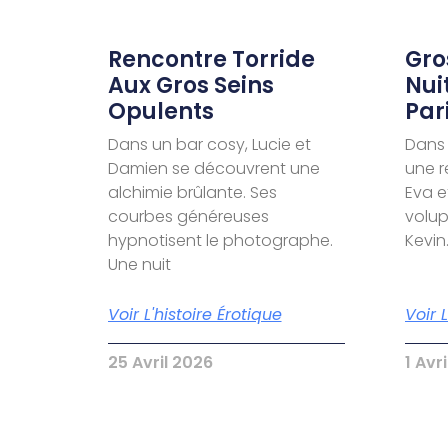
Rencontre Torride
Gro
Aux Gros Seins
Nui
Opulents
Par
Dans un bar cosy, Lucie et
Dans 
Damien se découvrent une
une r
alchimie brûlante. Ses
Eva e
courbes généreuses
volu
hypnotisent le photographe.
Kevin
Une nuit
Voir L'histoire Érotique
Voir 
25 Avril 2026
1 Avr