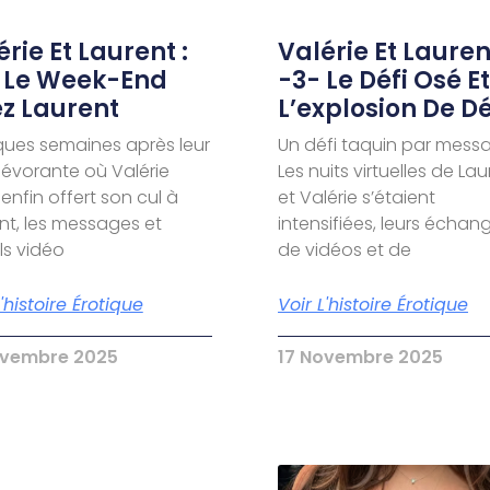
rie Et Laurent :
Valérie Et Laurent
 Le Week-End
-3- Le Défi Osé Et
z Laurent
L’explosion De Dé
ues semaines après leur
Un défi taquin par mess
dévorante où Valérie
Les nuits virtuelles de La
 enfin offert son cul à
et Valérie s’étaient
nt, les messages et
intensifiées, leurs échan
s vidéo
de vidéos et de
L'histoire Érotique
Voir L'histoire Érotique
ovembre 2025
17 Novembre 2025