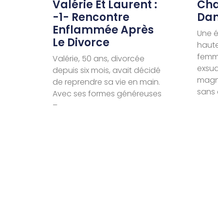
Valérie Et Laurent :
Cha
-1- Rencontre
Dan
Enflammée Après
Une é
Le Divorce
haut
femme
Valérie, 50 ans, divorcée
exsud
depuis six mois, avait décidé
magné
de reprendre sa vie en main.
sans 
Avec ses formes généreuses
–