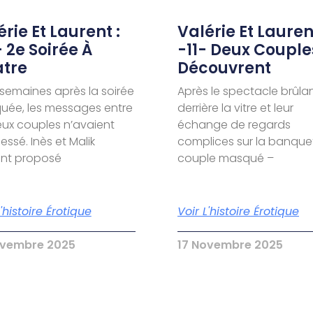
rie Et Laurent :
Valérie Et Laurent
- 2e Soirée À
-11- Deux Couple
tre
Découvrent
semaines après la soirée
Après le spectacle brûla
ée, les messages entre
derrière la vitre et leur
eux couples n’avaient
échange de regards
essé. Inès et Malik
complices sur la banquet
ent proposé
couple masqué –
L'histoire Érotique
Voir L'histoire Érotique
ovembre 2025
17 Novembre 2025