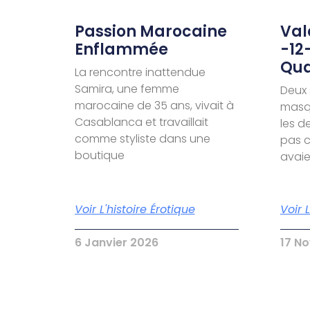
Passion Marocaine
Valé
Enflammée
-12
Qua
La rencontre inattendue
Samira, une femme
Deux 
marocaine de 35 ans, vivait à
masqu
Casablanca et travaillait
les d
comme styliste dans une
pas c
boutique
avai
Voir L'histoire Érotique
Voir 
6 Janvier 2026
17 N