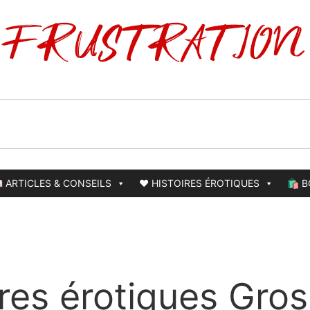
 ARTICLES & CONSEILS
❤️ HISTOIRES ÉROTIQUES
🛍️ 
ires érotiques Gros