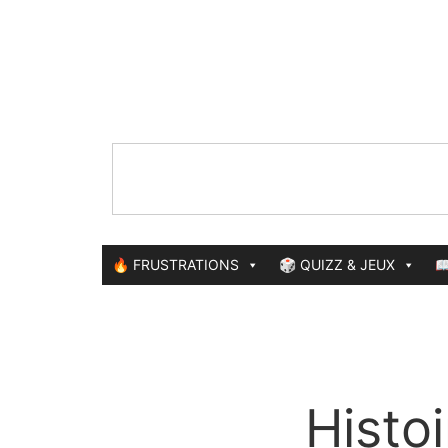
🔥 FRUSTRATIONS
🎲 QUIZZ & JEUX

Histo