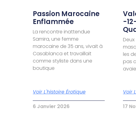
Passion Marocaine
Valé
Enflammée
-12
Qua
La rencontre inattendue
Samira, une femme
Deux 
marocaine de 35 ans, vivait à
masqu
Casablanca et travaillait
les d
comme styliste dans une
pas c
boutique
avai
Voir L'histoire Érotique
Voir 
6 Janvier 2026
17 N