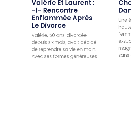
Valérie Et Laurent :
Cha
-1- Rencontre
Dan
Enflammée Après
Une é
Le Divorce
haut
femme
Valérie, 50 ans, divorcée
exsud
depuis six mois, avait décidé
magné
de reprendre sa vie en main.
sans 
Avec ses formes généreuses
–