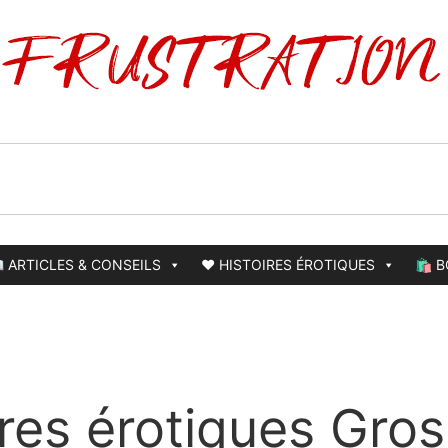
 ARTICLES & CONSEILS
❤️ HISTOIRES ÉROTIQUES
🛍️ 
ires érotiques Gros