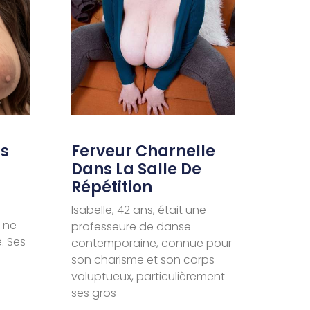
ns
Ferveur Charnelle
Dans La Salle De
Répétition
Isabelle, 42 ans, était une
 ne
professeure de danse
. Ses
contemporaine, connue pour
son charisme et son corps
voluptueux, particulièrement
ses gros