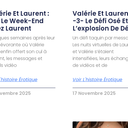
rie Et Laurent :
Valérie Et Laurent
 Le Week-End
-3- Le Défi Osé Et
z Laurent
L’explosion De Dé
ues semaines après leur
Un défi taquin par mess
dévorante où Valérie
Les nuits virtuelles de La
 enfin offert son cul à
et Valérie s’étaient
nt, les messages et
intensifiées, leurs échan
s vidéo
de vidéos et de
L'histoire Érotique
Voir L'histoire Érotique
ovembre 2025
17 Novembre 2025