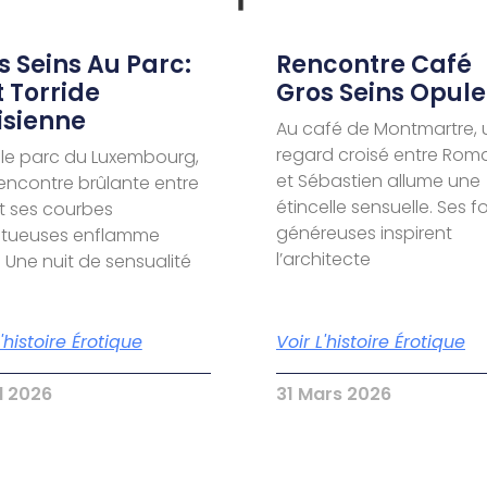
s Seins Au Parc:
Rencontre Café
t Torride
Gros Seins Opule
isienne
Au café de Montmartre, 
regard croisé entre Rom
le parc du Luxembourg,
et Sébastien allume une
encontre brûlante entre
étincelle sensuelle. Ses 
t ses courbes
généreuses inspirent
ptueuses enflamme
l’architecte
. Une nuit de sensualité
L'histoire Érotique
Voir L'histoire Érotique
il 2026
31 Mars 2026