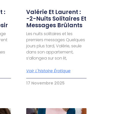
 :
Valérie Et Laurent :
-2-Nuits Solitaires Et
sir
Messages Brûlants
age
Les nuits solitaires et les
urent
premiers messages Quelques
jours plus tard, Valérie, seule
ges
dans son appartement,
s’allongea sur son lit,
Voir L'histoire Érotique
17 Novembre 2025