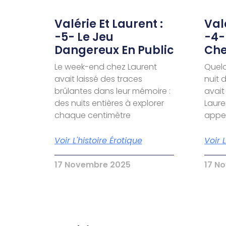
Valérie Et Laurent :
Valé
-5- Le Jeu
-4-
Dangereux En Public
Che
Le week-end chez Laurent
Quelq
avait laissé des traces
nuit 
brûlantes dans leur mémoire :
avait
des nuits entières à explorer
Laure
chaque centimètre
appel
Voir L'histoire Érotique
Voir 
17 Novembre 2025
17 N