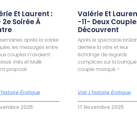
rie Et Laurent :
Valérie Et Laurent
- 2e Soirée À
-11- Deux Couple
tre
Découvrent
semaines après la soirée
Après le spectacle brûla
ée, les messages entre
derrière la vitre et leur
eux couples n’avaient
échange de regards
essé. Inès et Malik
complices sur la banquet
ent proposé
couple masqué –
L'histoire Érotique
Voir L'histoire Érotique
ovembre 2025
17 Novembre 2025