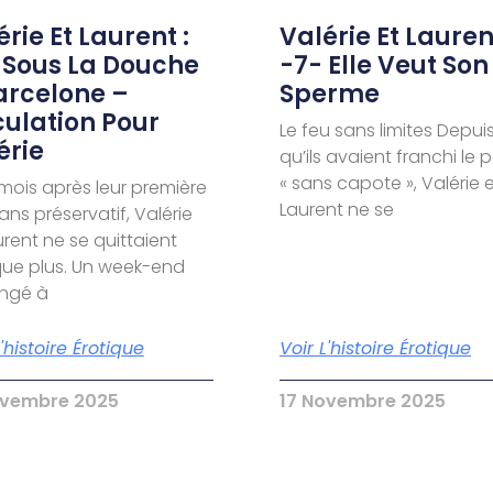
rie Et Laurent :
Valérie Et Laurent
 Sous La Douche
-7- Elle Veut Son
arcelone –
Sperme
culation Pour
Le feu sans limites Depui
érie
qu’ils avaient franchi le 
« sans capote », Valérie 
 mois après leur première
Laurent ne se
sans préservatif, Valérie
urent ne se quittaient
ue plus. Un week-end
ongé à
L'histoire Érotique
Voir L'histoire Érotique
ovembre 2025
17 Novembre 2025