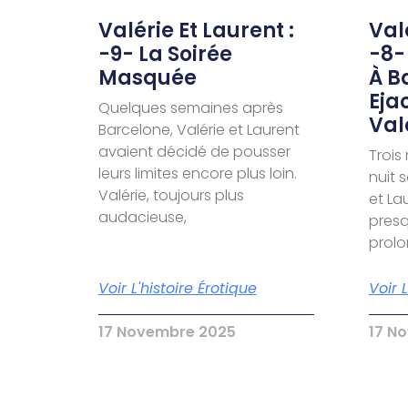
Valérie Et Laurent :
Valé
-9- La Soirée
-8-
Masquée
À B
Eja
Quelques semaines après
Val
Barcelone, Valérie et Laurent
avaient décidé de pousser
Trois
leurs limites encore plus loin.
nuit 
Valérie, toujours plus
et La
audacieuse,
presq
prol
Voir L'histoire Érotique
Voir 
17 Novembre 2025
17 N