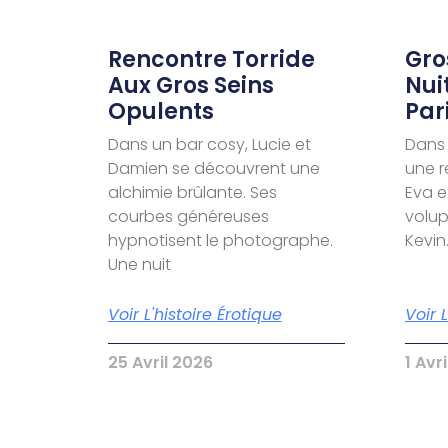
Rencontre Torride
Gro
Aux Gros Seins
Nui
Opulents
Par
Dans un bar cosy, Lucie et
Dans 
Damien se découvrent une
une r
alchimie brûlante. Ses
Eva e
courbes généreuses
volu
hypnotisent le photographe.
Kevin
Une nuit
Voir L'histoire Érotique
Voir 
25 Avril 2026
1 Avr