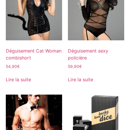
Déguisement Cat Woman
Déguisement sexy
combishort
policière
54,90
€
59,90
€
Lire la suite
Lire la suite