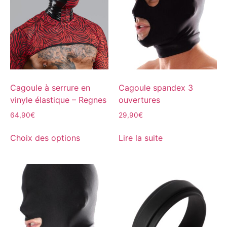
Cagoule à serrure en
Cagoule spandex 3
vinyle élastique – Regnes
ouvertures
64,90
€
29,90
€
Choix des options
Lire la suite