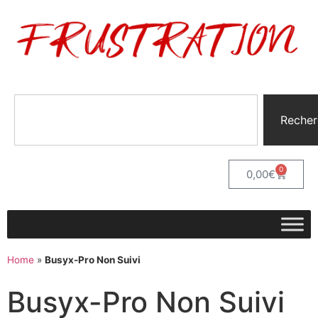
Recher
0
0,00
€
Home
»
Busyx-Pro Non Suivi
Busyx-Pro Non Suivi