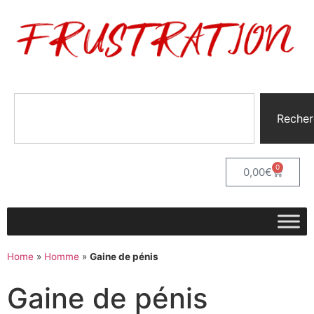
Recher
0
0,00
€
Home
»
Homme
»
Gaine de pénis
Gaine de pénis