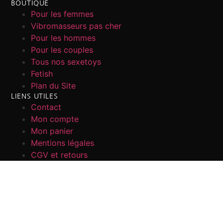
BOUTIQUE
Pour les femmes
Vibromasseurs pas cher
Pour les hommes
Pour les couples
Tous nos sexetoys
Fetish
Plan du Site
LIENS UTILES
Contact
Mon compte
Mon panier
Mentions légales
CGV et retours