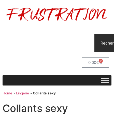
Recher
0
0,00
€
Home
»
Lingerie
»
Collants sexy
Collants sexy