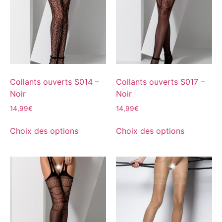
Collants ouverts S014 –
Collants ouverts S017 –
Noir
Noir
14,99
€
14,99
€
Choix des options
Choix des options