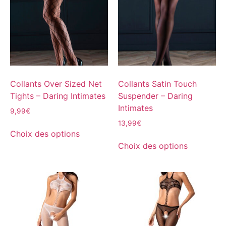
Collants Over Sized Net
Collants Satin Touch
Tights – Daring Intimates
Suspender – Daring
Intimates
9,99
€
13,99
€
Choix des options
Choix des options