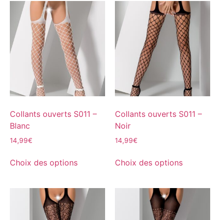
Collants ouverts S011 –
Collants ouverts S011 –
Blanc
Noir
14,99
€
14,99
€
Choix des options
Choix des options