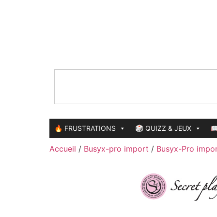
🔥 FRUSTRATIONS
🎲 QUIZZ & JEUX

Accueil
/
Busyx-pro import
/
Busyx-Pro impor