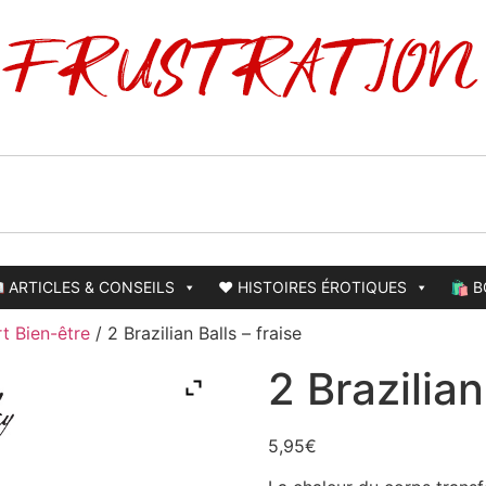
 ARTICLES & CONSEILS
❤️ HISTOIRES ÉROTIQUES
🛍️ 
t Bien-être
/ 2 Brazilian Balls – fraise
2 Brazilian
5,95
€