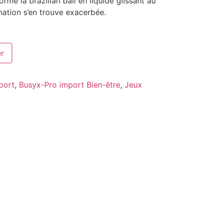
rme la brazilian ball en liquide glissant au
nation s’en trouve exacerbée.
er
port
,
Busyx-Pro import Bien-être
,
Jeux