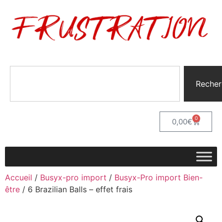
Recher
0
0,00
€
Accueil
/
Busyx-pro import
/
Busyx-Pro import Bien-
être
/ 6 Brazilian Balls – effet frais