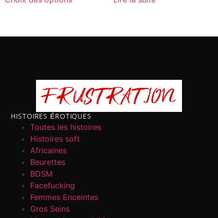
HISTOIRES ÉROTIQUES
Toutes les histoires
Histoires soft
Africaines
Beurettes
BDSM
Facefucking
Femmes Enceintes
Gros Seins