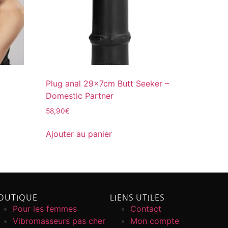
Plug anal 29x7cm Butt Seeker –
Domestic Partner
58,90
€
Ajouter au panier
OUTIQUE
LIENS UTILES
Pour les femmes
Contact
Vibromasseurs pas cher
Mon compte