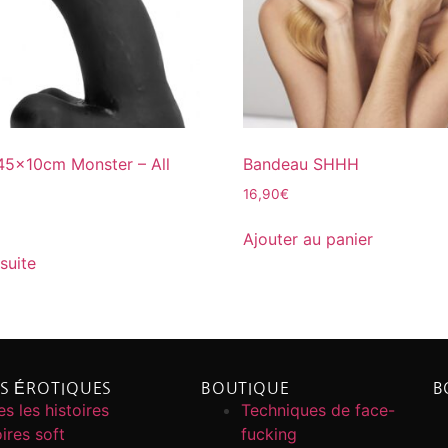
5x10cm Monster – All
Bandeau SHHH
16,90
€
Ajouter au panier
 suite
ES ÉROTIQUES
BOUTIQUE
B
s les histoires
Techniques de face-
ires soft
fucking