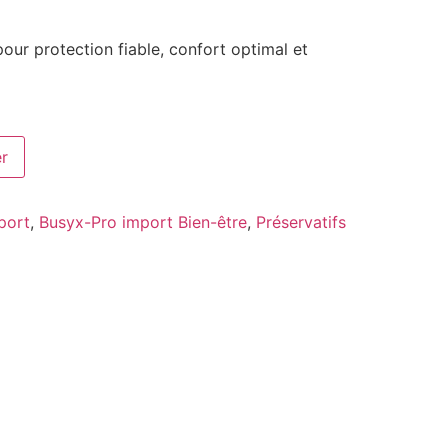
pour protection fiable, confort optimal et
er
port
,
Busyx-Pro import Bien-être
,
Préservatifs