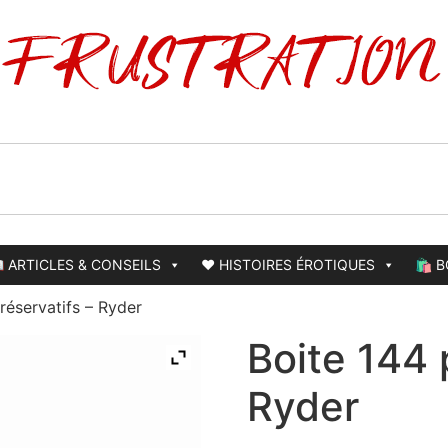
 ARTICLES & CONSEILS
❤️ HISTOIRES ÉROTIQUES
🛍️ 
réservatifs – Ryder
Boite 144 
Ryder