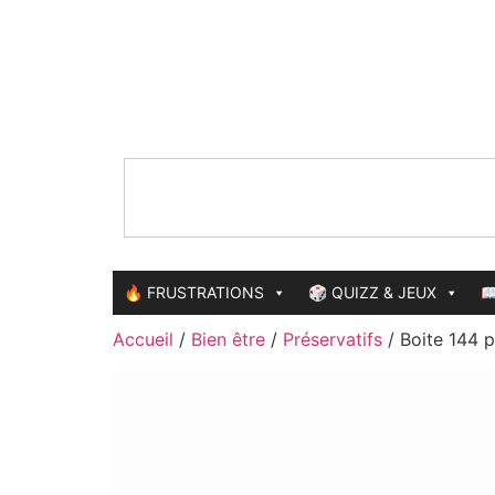
🔥 FRUSTRATIONS
🎲 QUIZZ & JEUX

Accueil
/
Bien être
/
Préservatifs
/ Boite 144 p