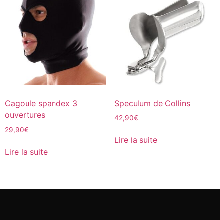
Cagoule spandex 3
Speculum de Collins
ouvertures
42,90
€
29,90
€
Lire la suite
Lire la suite