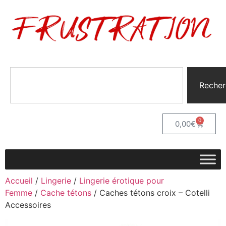
Recher
0
0,00
€
Accueil
/
Lingerie
/
Lingerie érotique pour
Femme
/
Cache tétons
/ Caches tétons croix – Cotelli
Accessoires