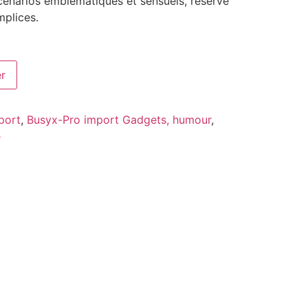
scénarios emblématiques et sensuels, réservé
mplices.
er
port
,
Busyx-Pro import Gadgets, humour
,
e