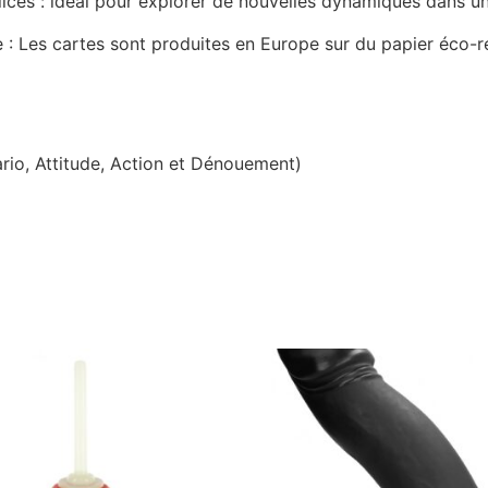
ices : idéal pour explorer de nouvelles dynamiques dans un 
e : Les cartes sont produites en Europe sur du papier éco-
ario, Attitude, Action et Dénouement)