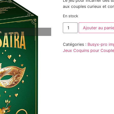
Le jeu pour incarner des 
aux couples curieux et co
En stock
Ajouter au pani
Catégories :
Busyx-pro im
Jeux Coquins pour Coupl