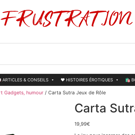
 ARTICLES & CONSEILS
❤️ HISTOIRES ÉROTIQUES
🛍️ 
rt Gadgets, humour
/ Carta Sutra Jeux de Rôle
Carta Sutr
19,99
€