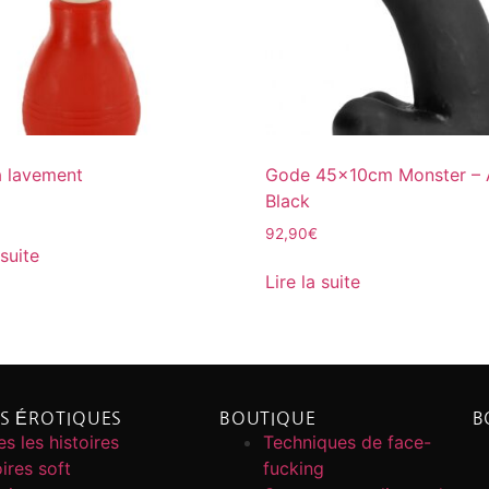
à lavement
Gode 45x10cm Monster – A
Black
92,90
€
 suite
Lire la suite
ES ÉROTIQUES
BOUTIQUE
B
s les histoires
Techniques de face-
ires soft
fucking