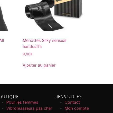
ll
Menottes Silky sensual
handcuffs
9,90
€
Ajouter au panier
OUTIQUE
LIENS UTILES
Pour les femmes
Contact
Vibromasseurs pas cher
Mon compte