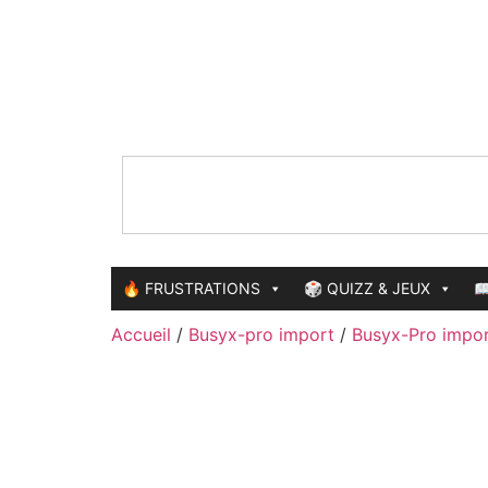
🔥 FRUSTRATIONS
🎲 QUIZZ & JEUX

Accueil
/
Busyx-pro import
/
Busyx-Pro impo