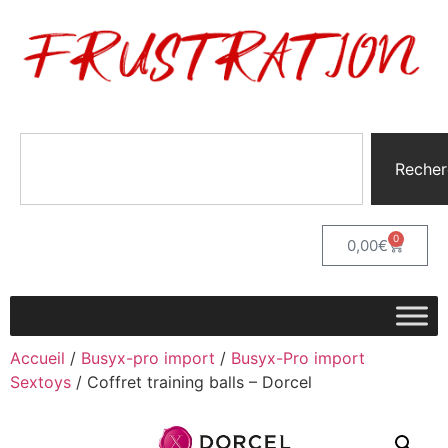
Recher
0
0,00
€
Accueil
/
Busyx-pro import
/
Busyx-Pro import
Sextoys
/ Coffret training balls – Dorcel