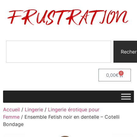
Recher
0
0,00
€
Accueil
/
Lingerie
/
Lingerie érotique pour
Femme
/ Ensemble Fetish noir en dentelle – Cotelli
Bondage