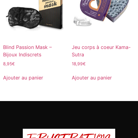
Blind Passion Mask –
Jeu corps à coeur Kama-
Bijoux Indiscrets
Sutra
8,95
€
18,99
€
Ajouter au panier
Ajouter au panier