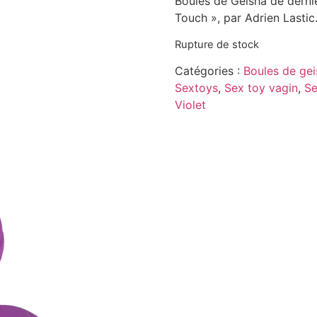
Boules de Geisha de derni
Touch », par Adrien Lastic
Rupture de stock
Catégories :
Boules de gei
Sextoys
,
Sex toy vagin
,
Se
Violet