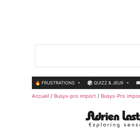
🔥 FRUSTRATIONS
🎲 QUIZZ & JEUX

Accueil
/
Busyx-pro import
/
Busyx-Pro impor