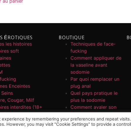
r au panier
ES ÉROTIQUES
BOUTIQUE
B
s les histoires
Techniques de face-
ires soft
fucking
caines
Comment appliquer de
ettes
la vaseline avant
M
sodomie
fucking
Par quoi remplacer un
es Enceintes
plug anal
 Seins
Quel pays pratique le
re, Cougar, Milf
plus la sodomie
ires interdites (18+
Comment avaler son
mées)
propre sperme
t experience by remembering your preferences and repeat visits
ies. However, you may visit "Cookie Settings" to provide a control