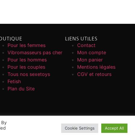
OUTIQUE
LIENS UTILES
Pour les femmes
Contact
Vibromasseurs pas cher
Mon compte
Pour les hommes
Mon panier
Pour les couples
Mentions légales
Tous nos sexetoys
CGV et retours
Fetish
Plan du Site
. By
led
Cookie Settings
Accept All