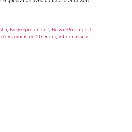
ère génération avec contact « Ultra Soft
.
sha
,
Busyx-pro import
,
Busyx-Pro import
xtoys moins de 20 euros
,
Vibromasseur