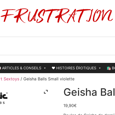
 ARTICLES & CONSEILS
❤️ HISTOIRES ÉROTIQUES
🛍️ 
t Sextoys
/ Geisha Balls Small violette
Geisha Bal
19,90
€