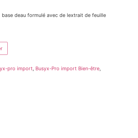
à base deau formulé avec de lextrait de feuille
er
yx-pro import
,
Busyx-Pro import Bien-être
,