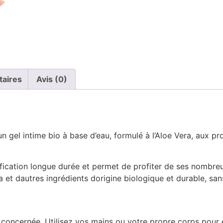
taires
Avis (0)
n gel intime bio à base d’eau, formulé à l’Aloe Vera, aux pr
ification longue durée et permet de profiter de ses nombreu
ra et dautres ingrédients dorigine biologique et durable, sa
 concernée. Utilisez vos mains ou votre propre corps pour e