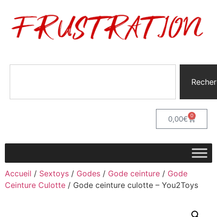
Recher
0
0,00
€
Accueil
/
Sextoys
/
Godes
/
Gode ceinture
/
Gode
Ceinture Culotte
/ Gode ceinture culotte – You2Toys