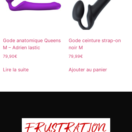
Gode anatomique Queens
Gode ceinture strap-on
M – Adrien lastic
noir M
79,90
€
79,99
€
Lire la suite
Ajouter au panier