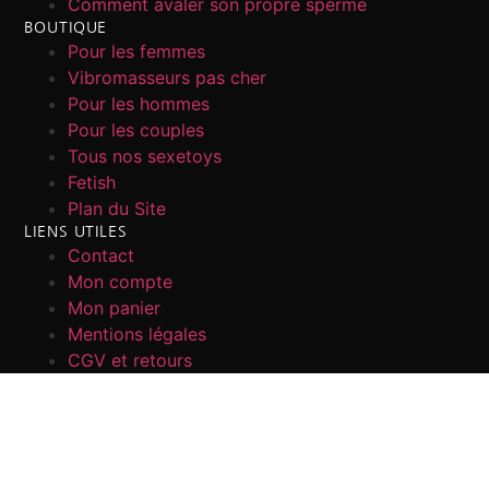
Comment avaler son propre sperme
BOUTIQUE
Pour les femmes
Vibromasseurs pas cher
Pour les hommes
Pour les couples
Tous nos sexetoys
Fetish
Plan du Site
LIENS UTILES
Contact
Mon compte
Mon panier
Mentions légales
CGV et retours