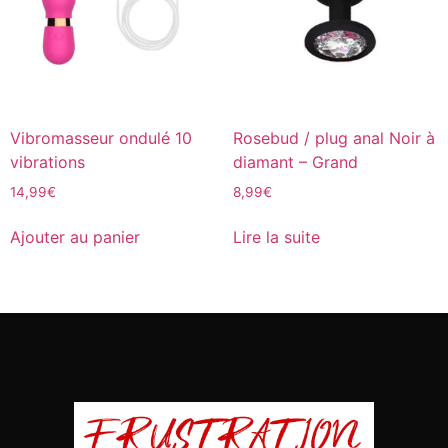
Vibromasseur ondulé 10
Rosebud / plug anal Noir à
vibrations
diamant – Grand
14,99
€
8,99
€
Ajouter au panier
Lire la suite