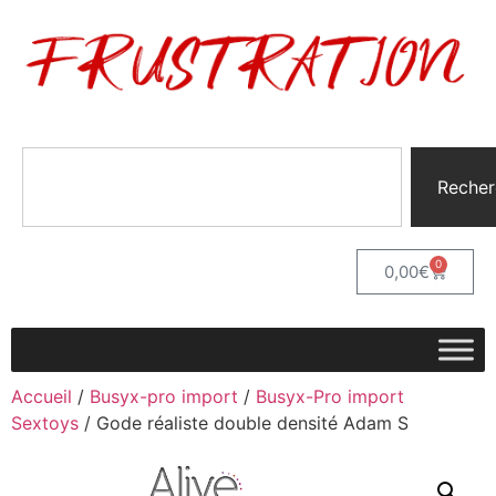
Recher
0
0,00
€
Accueil
/
Busyx-pro import
/
Busyx-Pro import
Sextoys
/ Gode réaliste double densité Adam S