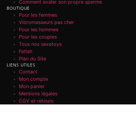
Comment avaler son propre sperme
BOUTIQUE
Pour les femmes
Vibromasseurs pas cher
Pour les hommes
Pour les couples
Tous nos sexetoys
Fetish
Plan du Site
LIENS UTILES
Contact
Mon compte
Mon panier
Mentions légales
CGV et retours