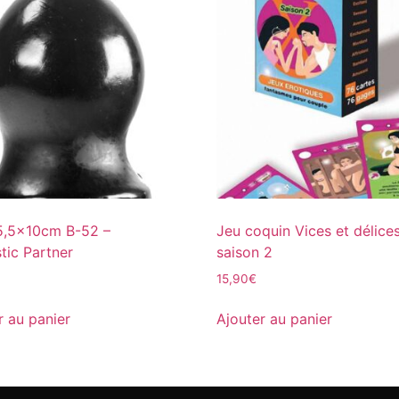
5,5x10cm B-52 –
Jeu coquin Vices et délice
ic Partner
saison 2
15,90
€
r au panier
Ajouter au panier