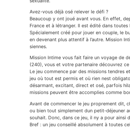
sexualité.
Avez-vous déjà osé relever le défi ?
Beaucoup y ont joué avant vous. En effet, depu
France et à létranger. Il est édité dans tout
Spécialement créé pour jouer en couple, le but
en devenant plus attentif à l’autre. Mission 
siennes.
Mission Intime vous fait faire un voyage de 
(240), vous et votre partenaire découvrez ce
Le jeu commence par des missions tendres et 
jeu où tout est permis et où rien nest obligat
désarmant, excitant, direct et osé, parfois hila
missions peuvent être accomplies comme bo
Avant de commencer le jeu proprement dit, cha
ou bien tout simplement dun petit-déjeuner au l
souhait. Donc, dans ce jeu, il ny a pour ainsi 
Bref : un jeu conseillé absolument à toutes ce