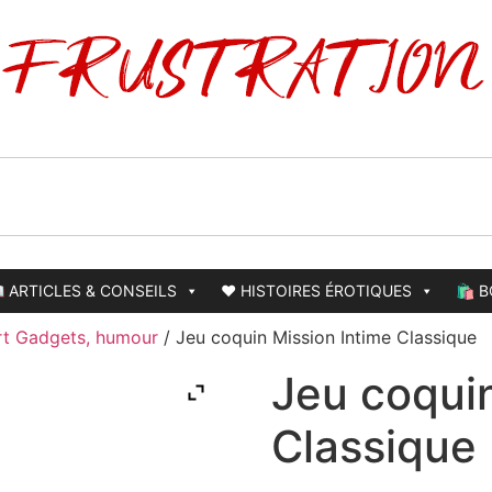
 ARTICLES & CONSEILS
❤️ HISTOIRES ÉROTIQUES
🛍️ 
rt Gadgets, humour
/ Jeu coquin Mission Intime Classique
Jeu coquin
Classique