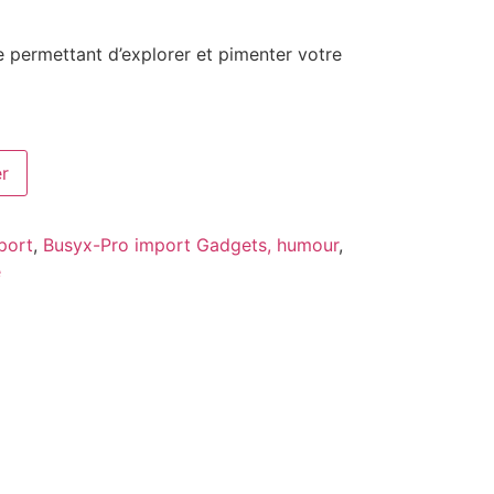
e permettant d’explorer et pimenter votre
er
port
,
Busyx-Pro import Gadgets, humour
,
e