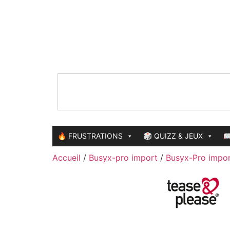
🔥 FRUSTRATIONS
🎲 QUIZZ & JEUX

Accueil
/
Busyx-pro import
/
Busyx-Pro impo