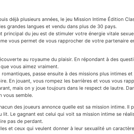
is déjà plusieurs années, le jeu Mission Intime Édition Cl
es les grandes langues et vendu dans plus de 30 pays.
 principal du jeu est de stimuler votre énergie vitale sexue
Intime vous permet de vous rapprocher de votre partenaire e
découverte au royaume du plaisir. En répondant à des quest
 que vous aimez vraiment.
romantiques, passe ensuite à des missions plus intimes et 
oire. En jouant, vous rompez les barrières et vous vous rappro
rant, mais on y joue toujours dans le respect de lautre. Dans 
n vous semble.
cun des joueurs annonce quelle est sa mission intime. Il pe
it. Le gagnant est celui qui voit sa mission intime se réalise
dire pas de perdant.
lles et ceux qui veulent donner à leur sexualité un caractère