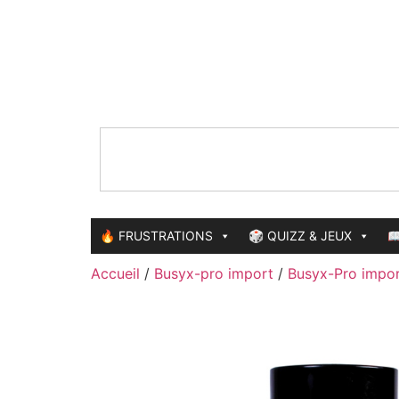
🔥 FRUSTRATIONS
🎲 QUIZZ & JEUX

Accueil
/
Busyx-pro import
/
Busyx-Pro impor