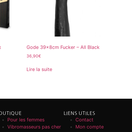
x
Gode 39x8cm Fucker – All Black
36,90
€
Lire la suite
OUTIQUE
LIENS UTILES
Pour les femmes
Contact
Vibromasseurs pas cher
Mon compte