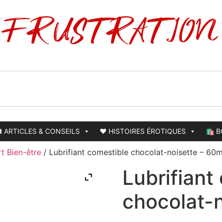
 ARTICLES & CONSEILS
❤️ HISTOIRES ÉROTIQUES
🛍️ 
t Bien-être
/ Lubrifiant comestible chocolat-noisette – 60m
Lubrifiant
chocolat-n