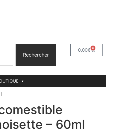
0
0,00
€
Rechercher
BOUTIQUE
l
 comestible
oisette – 60ml