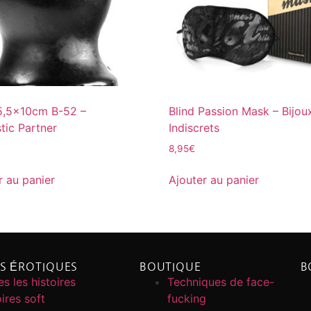
5,5x10cm B-52 –
Blind Passion Mask – Bijou
ic Partner
Indiscrets
8,95
€
r au panier
Ajouter au panier
ES ÉROTIQUES
BOUTIQUE
B
s les histoires
Techniques de face-
ires soft
fucking