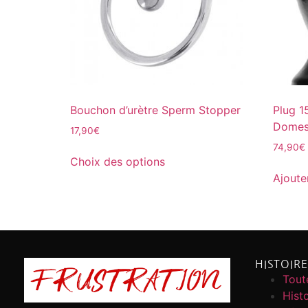
Bouchon d’urètre Sperm Stopper
Plug 1
Domest
17,90
€
74,90
€
Choix des options
Ajoute
HISTOIR
Toute
Histo