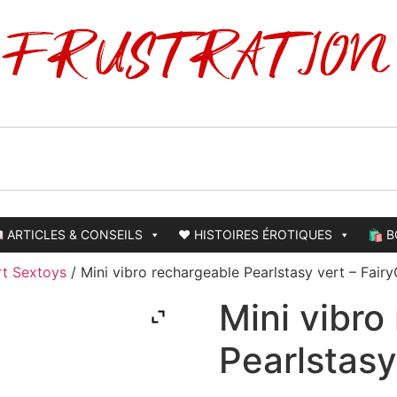
 ARTICLES & CONSEILS
❤️ HISTOIRES ÉROTIQUES
🛍️ 
t Sextoys
/ Mini vibro rechargeable Pearlstasy vert – Fai
Mini vibro
Pearlstasy