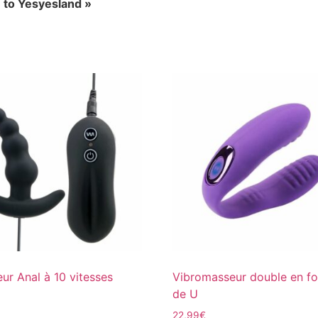
 to Yesyesland »
eur Anal à 10 vitesses
Vibromasseur double en f
de U
22,99
€