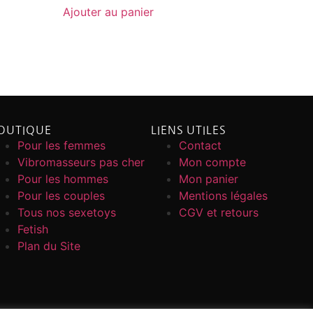
Ajouter au panier
OUTIQUE
LIENS UTILES
Pour les femmes
Contact
Vibromasseurs pas cher
Mon compte
Pour les hommes
Mon panier
Pour les couples
Mentions légales
Tous nos sexetoys
CGV et retours
Fetish
Plan du Site