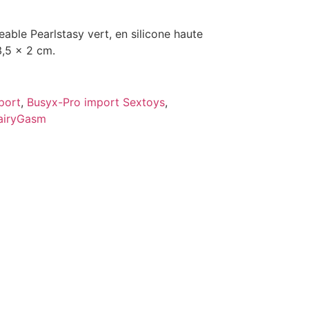
eable Pearlstasy vert, en silicone haute
3,5 x 2 cm.
port
,
Busyx-Pro import Sextoys
,
airyGasm