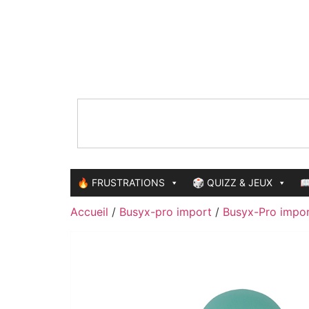
🔥 FRUSTRATIONS
🎲 QUIZZ & JEUX

Accueil
/
Busyx-pro import
/
Busyx-Pro impor