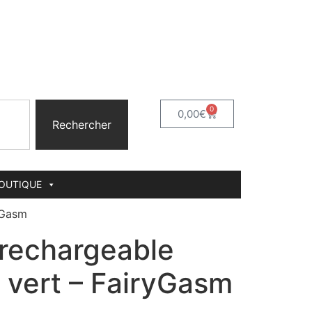
0
0,00
€
Rechercher
BOUTIQUE
ryGasm
 rechargeable
 vert – FairyGasm