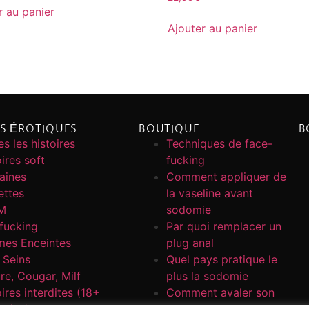
r au panier
Ajouter au panier
ES ÉROTIQUES
BOUTIQUE
B
s les histoires
Techniques de face-
ires soft
fucking
caines
Comment appliquer de
ettes
la vaseline avant
M
sodomie
fucking
Par quoi remplacer un
es Enceintes
plug anal
 Seins
Quel pays pratique le
re, Cougar, Milf
plus la sodomie
ires interdites (18+
Comment avaler son