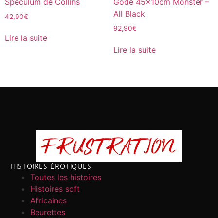
Speculum de Collins
Gode 45x10cm Monster –
All Black
42,90
€
92,90
€
Lire la suite
Lire la suite
HISTOIRES ÉROTIQUES
Toutes les histoires
Histoires soft
Africaines
Beurettes