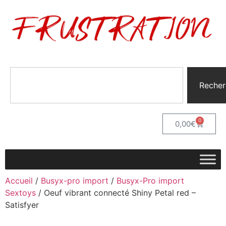
Recher
0
0,00
€
Accueil
/
Busyx-pro import
/
Busyx-Pro import
Sextoys
/ Oeuf vibrant connecté Shiny Petal red –
Satisfyer