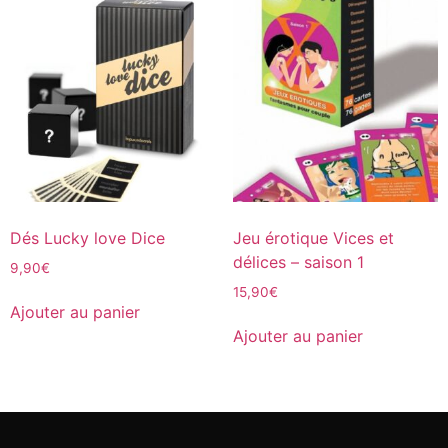
Dés Lucky love Dice
Jeu érotique Vices et
délices – saison 1
9,90
€
15,90
€
Ajouter au panier
Ajouter au panier