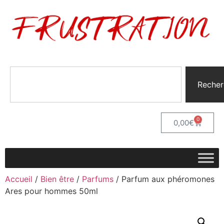
Recher
0
0,00
€
Accueil
/
Bien être
/
Parfums
/ Parfum aux phéromones
Ares pour hommes 50ml