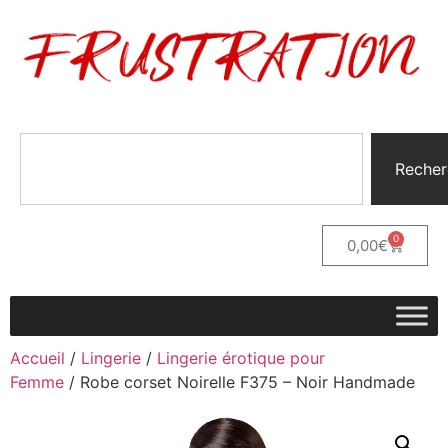
Recher
0
0,00
€
Accueil
/
Lingerie
/
Lingerie érotique pour
Femme
/ Robe corset Noirelle F375 – Noir Handmade