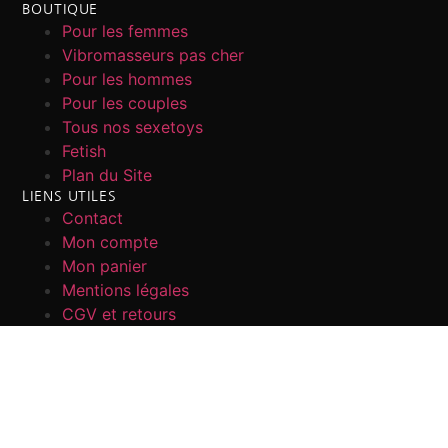
BOUTIQUE
Pour les femmes
Vibromasseurs pas cher
Pour les hommes
Pour les couples
Tous nos sexetoys
Fetish
Plan du Site
LIENS UTILES
Contact
Mon compte
Mon panier
Mentions légales
CGV et retours