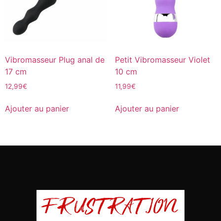
Vibromasseur Plug anal de
Petit Vibromasseur Violet
17 cm
10 cm
12,99
€
11,99
€
Ajouter au panier
Ajouter au panier