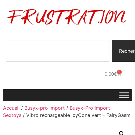
Recher
0
0,00
€
Accueil
/
Busyx-pro import
/
Busyx-Pro import
Sextoys
/ Vibro rechargeable IcyCone vert – FairyGasm