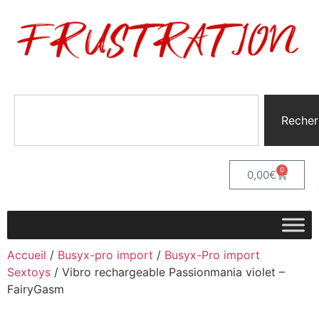
Recher
0
0,00
€
Accueil
/
Busyx-pro import
/
Busyx-Pro import
Sextoys
/ Vibro rechargeable Passionmania violet –
FairyGasm