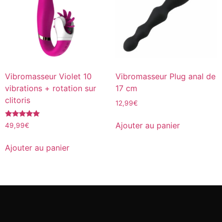
Vibromasseur Violet 10
Vibromasseur Plug anal de
vibrations + rotation sur
17 cm
clitoris
12,99
€
Note
Ajouter au panier
49,99
€
5.00
sur 5
Ajouter au panier