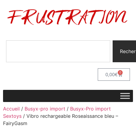
Recher
0
0,00
€
Accueil
/
Busyx-pro import
/
Busyx-Pro import
Sextoys
/ Vibro rechargeable Roseaissance bleu –
FairyGasm