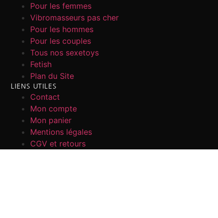
Pour les femmes
Vibromasseurs pas cher
Pour les hommes
Pour les couples
Tous nos sexetoys
Fetish
Plan du Site
LIENS UTILES
Contact
Mon compte
Mon panier
Mentions légales
CGV et retours