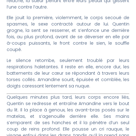
relâche, la sueur perlant entre leurs peaux qui glissent
l’une contre l’autre.
Elle jouit la première, violemment, le corps secoué de
spasmes, le sexe contracté autour de lui. Quentin
grogne, la sent se resserrer, et s’enfonce une dernière
fois, au plus profond, avant de se déverser en elle par
à-coups puissants, le front contre le sien, le souffle
coupé.
Le silence retombe, seulement troublé par leurs
respirations haletantes. Il reste en elle, encore dur, les
battements de leur cœur se répondant à travers leurs
torses collés. Amandine sourit, épuisée et comblée, les
doigts caressant lentement sa nuque.
Quelques minutes plus tard, leurs corps encore liés,
Quentin se redresse et entraîne Amandine vers le bout
du lit. Il la place à genoux, les avant-bras posés sur le
matelas, et s’agenouille derrière elle. Ses mains
s’emparent de ses hanches et il la pénètre d’un seul
coup de reins profond. Elle pousse un cri rauque, le
visage enfoui dans les draps, tandis qu’il la prend sans