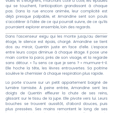
vides et s’éloignent, marchant côte à côte, les épaules
qui se touchent, l’anticipation grandissant à chaque
pas. Dans la rue encore animée, leur complicité est
déjà presque palpable, et Amandine sent son pouls
s’accélérer à l’idée de ce qui pourrait suivre, de ce qu’ils
pourraient explorer ensemble, loin des regards.
Dans l’ascenseur exigu qui les monte jusqu’au dernier
étage, le silence est épais, chargé. Amandine se tient
dos au miroir, Quentin juste en face d’elle. L’espace
entre leurs corps diminue à chaque étage. Il pose une
main contre la paroi, près de son visage, et la regarde
sans détour. « Tu sens ce que je sens ? » murmure-t-il.
Elle hoche la tête, les lèvres entrouvertes. Sa poitrine
soulève le chemisier à chaque respiration plus rapide.
La porte s’ouvre sur un petit appartement baigné de
lumière tamisée. À peine entrée, Amandine sent les
doigts de Quentin effleurer la chute de ses reins,
glissant sur le tissu de la jupe. Elle pivote vers lui. Leurs
bouches se trouvent aussitôt, d’abord douces, puis
plus pressées. Ses mains remontent le long de ses