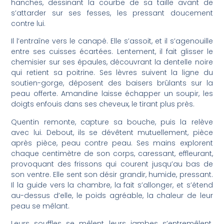
hanches, dessinant la courbe de sa taille avant de
s’attarder sur ses fesses, les pressant doucement
contre lui.
Il l’entraîne vers le canapé. Elle s’assoit, et il s’agenouille
entre ses cuisses écartées. Lentement, il fait glisser le
chemisier sur ses épaules, découvrant la dentelle noire
qui retient sa poitrine. Ses lèvres suivent la ligne du
soutien-gorge, déposent des baisers brûlants sur la
peau offerte. Amandine laisse échapper un soupir, les
doigts enfouis dans ses cheveux, le tirant plus près.
Quentin remonte, capture sa bouche, puis la relève
avec lui. Debout, ils se dévêtent mutuellement, pièce
après pièce, peau contre peau. Ses mains explorent
chaque centimètre de son corps, caressant, effleurant,
provoquant des frissons qui courent jusqu’au bas de
son ventre. Elle sent son désir grandir, humide, pressant.
Il la guide vers la chambre, la fait s’allonger, et s’étend
au-dessus d’elle, le poids agréable, la chaleur de leur
peau se mêlant.
Leurs souffles se mêlent, leurs jambes s’entremêlent.