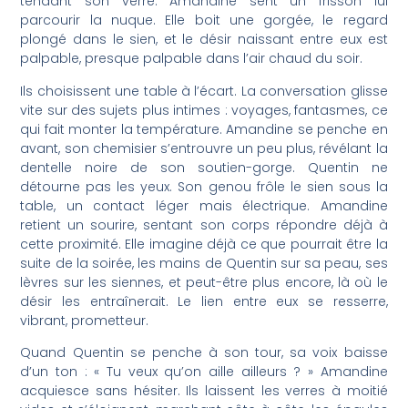
tendant son verre. Amandine sent un frisson lui
parcourir la nuque. Elle boit une gorgée, le regard
plongé dans le sien, et le désir naissant entre eux est
palpable, presque palpable dans l’air chaud du soir.
Ils choisissent une table à l’écart. La conversation glisse
vite sur des sujets plus intimes : voyages, fantasmes, ce
qui fait monter la température. Amandine se penche en
avant, son chemisier s’entrouvre un peu plus, révélant la
dentelle noire de son soutien-gorge. Quentin ne
détourne pas les yeux. Son genou frôle le sien sous la
table, un contact léger mais électrique. Amandine
retient un sourire, sentant son corps répondre déjà à
cette proximité. Elle imagine déjà ce que pourrait être la
suite de la soirée, les mains de Quentin sur sa peau, ses
lèvres sur les siennes, et peut-être plus encore, là où le
désir les entraînerait. Le lien entre eux se resserre,
vibrant, prometteur.
Quand Quentin se penche à son tour, sa voix baisse
d’un ton : « Tu veux qu’on aille ailleurs ? » Amandine
acquiesce sans hésiter. Ils laissent les verres à moitié