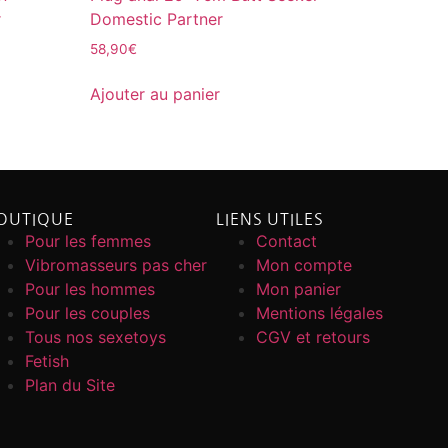
r
Domestic Partner
58,90
€
Ajouter au panier
OUTIQUE
LIENS UTILES
Pour les femmes
Contact
Vibromasseurs pas cher
Mon compte
Pour les hommes
Mon panier
Pour les couples
Mentions légales
Tous nos sexetoys
CGV et retours
Fetish
Plan du Site