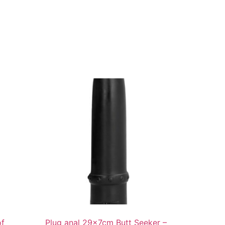
of
Plug anal 29x7cm Butt Seeker –