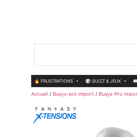
🔥 FRUSTRATIONS
🎲 QUIZZ & JEUX

Accueil
/
Busyx-pro import
/
Busyx-Pro impor