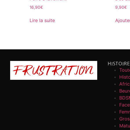
16,90
€
9,90
€
Lire la suite
Ajoute
HISTOIR
Toute
Histo
Afri
Beur
BDS
Face
Femm
Gros
Matu