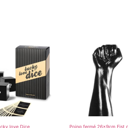
m
cky love Dice
Poing fermé 26x9cm Fist 