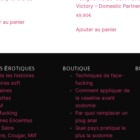
Victory – Domestic Partne
49,90
€
r au panier
Ajouter au panier
ES ÉROTIQUES
BOUTIQUE
B
s les histoires
Techniques de face-
ires soft
fucking
caines
Comment appliquer de
ettes
la vaseline avant
M
sodomie
fucking
Par quoi remplacer un
es Enceintes
plug anal
 Seins
Quel pays pratique le
re, Cougar, Milf
plus la sodomie