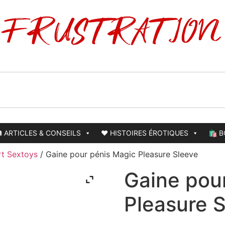
 ARTICLES & CONSEILS
❤️ HISTOIRES ÉROTIQUES
🛍️ 
t Sextoys
/ Gaine pour pénis Magic Pleasure Sleeve
Gaine pou
Pleasure 