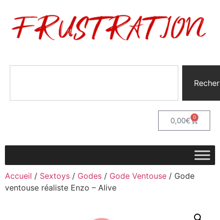
Recher
0
0,00
€
Accueil
/
Sextoys
/
Godes
/
Gode Ventouse
/ Gode
ventouse réaliste Enzo – Alive