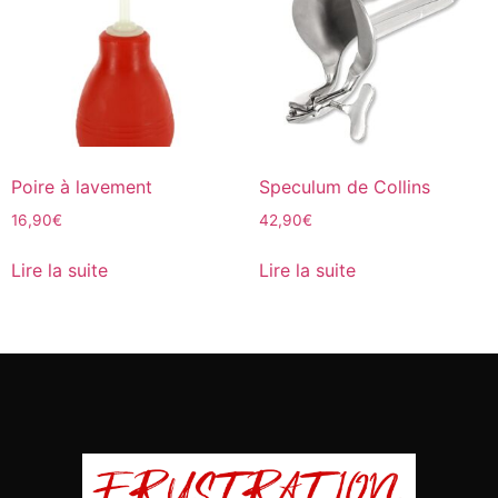
Poire à lavement
Speculum de Collins
16,90
€
42,90
€
Lire la suite
Lire la suite