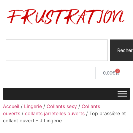
Recher
0
0,00
€
Accueil
/
Lingerie
/
Collants sexy
/
Collants
ouverts
/
collants jarretelles ouvert​s
/ Top brassière et
collant ouvert – J Lingerie